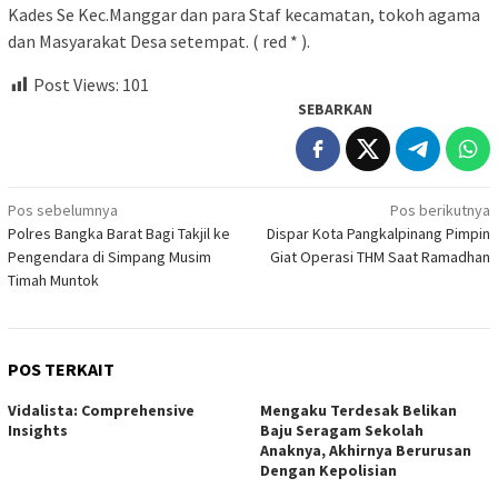
Kades Se Kec.Manggar dan para Staf kecamatan, tokoh agama
dan Masyarakat Desa setempat. ( red * ).
Post Views:
101
SEBARKAN
Navigasi
Pos sebelumnya
Pos berikutnya
Polres Bangka Barat Bagi Takjil ke
Dispar Kota Pangkalpinang Pimpin
pos
Pengendara di Simpang Musim
Giat Operasi THM Saat Ramadhan
Timah Muntok
POS TERKAIT
Vidalista: Comprehensive
Mengaku Terdesak Belikan
Insights
Baju Seragam Sekolah
Anaknya, Akhirnya Berurusan
Dengan Kepolisian