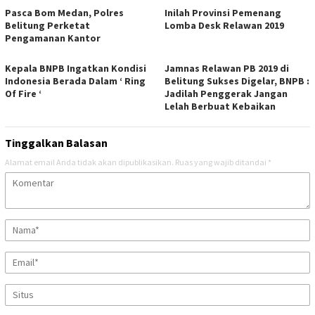
Pasca Bom Medan, Polres
Inilah Provinsi Pemenang
Belitung Perketat
Lomba Desk Relawan 2019
Pengamanan Kantor
Kepala BNPB Ingatkan Kondisi
Jamnas Relawan PB 2019 di
Indonesia Berada Dalam ‘ Ring
Belitung Sukses Digelar, BNPB :
Of Fire ‘
Jadilah Penggerak Jangan
Lelah Berbuat Kebaikan
Tinggalkan Balasan
Alamat email Anda tidak akan dipublikasikan.
Ruas yang wajib ditandai
*