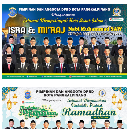
Loncat
ke
konten