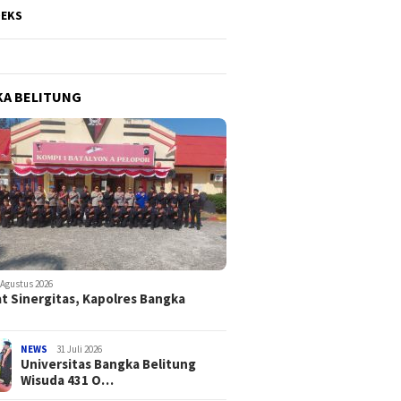
DEKS
A BELITUNG
s Gelar Rapat
Univer
Perkuat Sinergitas, Kapolres
apan Kegiatan
Wisuda
Bangka Kunjungi Mako
 Agustus 2026
t Sinergitas, Kapolres Bangka
lidasi Nasional
dan Ma
Brimob Kompi I Batalyon A
Pelopor Polda Kep. Babel
NEWS
31 Juli 2026
Universitas Bangka Belitung
Wisuda 431 O…