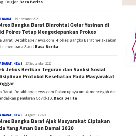
ng, Brigjen
Baca Berita
A BARAT
Admin_detak
19 November 2020
lres Bangka Barat Binrohtal Gelar Yasinan di
id Polres Tetap Mengedepankan Prokes
a Barat, Detakbabelnews.com -Polres Bangka Barat melaksakan
htal membaca Surat
Baca Berita
A BARAT
,
NEWS
Admin_detak
23 September 2020
ek Jebus Berikan Teguran dan Sanksi Sosial
isiplinan Protokol Kesehatan Pada Masyarakat
nggar
a Barat, Detakbabelnews.com-Dalam upaya untuk mencegah dan
ndalikan penularan Covid-19,
Baca Berita
A BARAT
,
NEWS
Admin_detak
4 Agustus 2020
lres Bangka Barat Ajak Masyarakat Ciptakan
da Yang Aman Dan Damai 2020