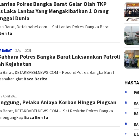
Lantas Polres Bangka Barat Gelar Olah TKP
s Laka Lantas Yang Mengakibatkan 1 Orang
nggal Dunia
a Barat, Detakbabel.com – Sat Lantas Polres Bangka Barat
Berita
A BARAT
Admin_detak
3 April 2021
Sabhara Polres Bangka Barat Laksanakan Patroli
h Kejahatan
a Barat, DETAKBABELNEWS.COM – Pesonil Polres Bangka Barat
sanakan giat
Baca Berita
HAST
PA
dmin_detak
2 April 2021
inggung, Pelaku Aniaya Korban Hingga Pingsan
BA
a Barat, DETAKBABELNEWS.COM – Sat Reskrim Polres Bangka
BA
 mengungkap
Baca Berita
BA
NA