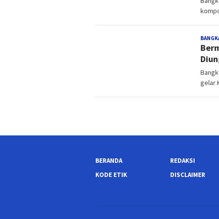
Bangk
kompo
BANGK
Berm
Diun
Bangk
gelar
BERANDA
REDAKSI
KODE ETIK
DISCLAIMER