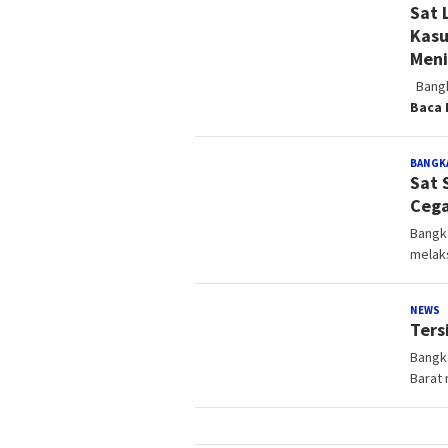
Sat 
Kasu
Meni
Bangk
Baca 
BANGK
Sat 
Cega
Bangk
melak
NEWS
A
Ters
Bangk
Barat