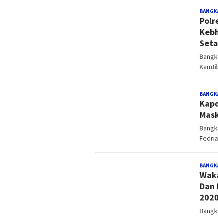
BANGK
Polr
Kebh
Seta
Bangk
Kamti
BANGK
Kapo
Mask
Bangk
Fedria
BANGK
Waka
Dan 
202
Bangk