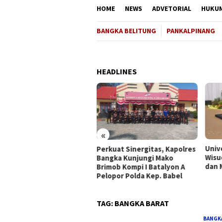
HOME
NEWS
ADVETORIAL
HUKU
BANGKA BELITUNG
PANKALPINANG
HEADLINES
«
Universitas Bangka Belitung
Fad
rkuat Sinergitas, Kapolres
Wisuda 431 Orang Sarjana
Nah
ngka Kunjungi Mako
dan Magister
Tin
imob Kompi I Batalyon A
Kel
lopor Polda Kep. Babel
TAG:
BANGKA BARAT
BANGK