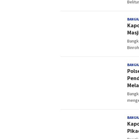
Belitu
BANGK
Kapo
Masj
Bangk
Binro
BANGK
Pols
Pend
Mela
Bangk
menge
BANGK
Kapo
Pika