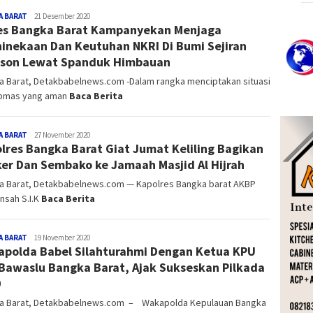
A BARAT
Admin_detak
21 Desember 2020
es Bangka Barat Kampanyekan Menjaga
inekaan Dan Keutuhan NKRI Di Bumi Sejiran
son Lewat Spanduk Himbauan
a Barat, Detakbabelnews.com -Dalam rangka menciptakan situasi
bmas yang aman
Baca Berita
A BARAT
Admin_detak
27 November 2020
lres Bangka Barat Giat Jumat Keliling Bagikan
er Dan Sembako ke Jamaah Masjid Al Hijrah
a Barat, Detakbabelnews.com — Kapolres Bangka barat AKBP
nsah S.I.K
Baca Berita
A BARAT
Admin_detak
19 November 2020
polda Babel Silahturahmi Dengan Ketua KPU
Bawaslu Bangka Barat, Ajak Sukseskan Pilkada
0
a Barat, Detakbabelnews.com – Wakapolda Kepulauan Bangka