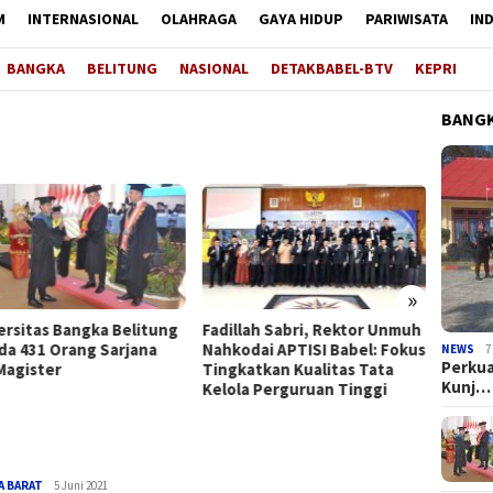
M
INTERNASIONAL
OLAHRAGA
GAYA HIDUP
PARIWISATA
IN
BANGKA
BELITUNG
NASIONAL
DETAKBABEL-BTV
KEPRI
BANGK
»
illah Sabri, Rektor Unmuh
Kapal Pusling Perairan Dinas
Forma
kodai APTISI Babel: Fokus
Kesehatan Akan Beraktivitas
Persi
NEWS
7
Perkua
gkatkan Kualitas Tata
Seperti Semula
Konso
Kunj…
ola Perguruan Tinggi
A BARAT
Admin_detak
5 Juni 2021