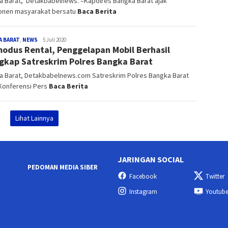
a Barat, Detakbabelnews. –Kapolres Bangka Barat ajak
nen masyarakat bersatu
Baca Berita
A BARAT
,
NEWS
Admin_detak
5 Juli 2020
odus Rental, Penggelapan Mobil Berhasil
gkap Satreskrim Polres Bangka Barat
a Barat, Detakbabelnews.com Satreskrim Polres Bangka Barat
 Konferensi Pers
Baca Berita
Lihat Lainnya
JARINGAN SOCIAL
PEDOMAN MEDIA SIBER
Facebook
Twitter
Instagram
Youtub