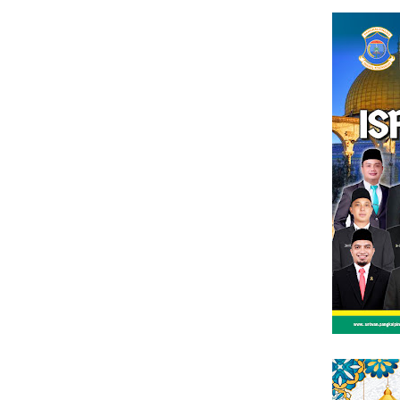
Loncat
tutup
ke
konten