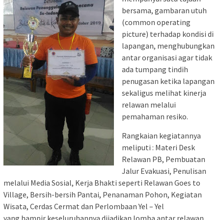
bersama, gambaran utuh
(common operating
picture) terhadap kondisi di
lapangan, menghubungkan
antar organisasi agar tidak
ada tumpang tindih
penugasan ketika lapangan
sekaligus melihat kinerja
relawan melalui
pemahaman resiko.
Rangkaian kegiatannya
meliputi : Materi Desk
Relawan PB, Pembuatan
Jalur Evakuasi, Penulisan
melalui Media Sosial, Kerja Bhakti seperti Relawan Goes to
Village, Bersih-bersih Pantai, Penanaman Pohon, Kegiatan
Wisata, Cerdas Cermat dan Perlombaan Yel – Yel
yang hampir keseluruhannya dijadikan lomba antar relawan.