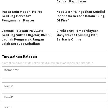
Dengan Kepolisian
Pasca Bom Medan, Polres
Kepala BNPB Ingatkan Kondisi
Belitung Perketat
Indonesia Berada Dalam ‘ Ring
Pengamanan Kantor
Of Fire ‘
Jamnas Relawan PB 2019 di
Direktorat Pemberdayaan
Belitung Sukses Digelar, BNPB :
Masyarakat Louncing PKD
Jadilah Penggerak Jangan
Berbasis Online
Lelah Berbuat Kebaikan
Tinggalkan Balasan
Alamat email Anda tidak akan dipublikasikan.
Ruas yang wajib ditandai
*