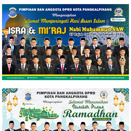
Loncat
ke
konten