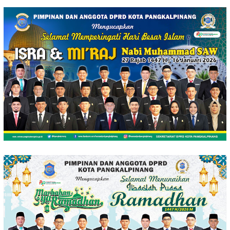
Loncat
ke
konten