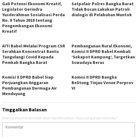
Gali Potensi Ekonomi Kreatif,
Satpolair Polres Bangka Barat
Legislator Gerindra
Tidak Bosan Lakukan Patroli
Yusderahman Sosialisasi Perda
dialogis di Pelabuhan Muntok
No. 9 Tahun 2018 tentang
Pengembangan Ekonomi
Kreatif
AITI Babel Melalui Program CSR
Pembangunan Rural Ekonomi,
Serahkan Konsentrat Bantu
Komisi II DPRD Babel Kembali
Tangulangi Covid Kepada
‘Sekapot Kampong’, Targetkan
Pemkab Bangka Barat
Sswadaya Beras
Komisi II DPRD Babel Siap
Komisi II DPRD Bangka
Perjuangkan Anggaran
Belitung Tinjau Venue Porprov
Pembangunan Dermaga Air
VI
Menduyung
Tinggalkan Balasan
Alamat email Anda tidak akan dipublikasikan.
Ruas yang wajib ditandai
*