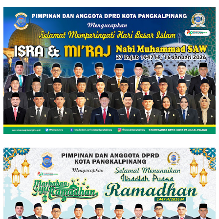
Loncat
ke
konten