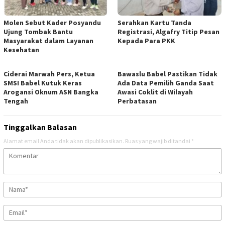
Molen Sebut Kader Posyandu
Serahkan Kartu Tanda
Ujung Tombak Bantu
Registrasi, Algafry Titip Pesan
Masyarakat dalam Layanan
Kepada Para PKK
Kesehatan
Ciderai Marwah Pers, Ketua
Bawaslu Babel Pastikan Tidak
SMSI Babel Kutuk Keras
Ada Data Pemilih Ganda Saat
Arogansi Oknum ASN Bangka
Awasi Coklit di Wilayah
Tengah
Perbatasan
Tinggalkan Balasan
Alamat email Anda tidak akan dipublikasikan.
Ruas yang wajib ditandai
*