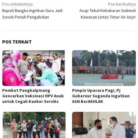
Navigasi
Pos sebelumnya
Pos berikutnya
Bupati Bangka Inginkan Guru Jadi
Asap Tebal Kebakaran Selimuti
pos
Sosok Penuh Pengabdian
Kawasan Lintas Timur Air Anyir
POS TERKAIT
Pemkot Pangkalpinang
Pimpin Upacara Pagi, Pj
Gencarkan Vaksinasi HPV Anak
Gubernur Suganda Ingatkan
untuk Cegah Kanker Serviks
ASN BerAKHLAK