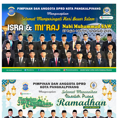
Loncat
ke
konten