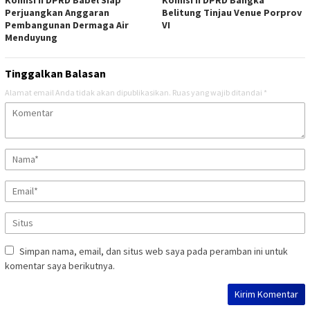
Komisi II DPRD Babel Siap
Komisi II DPRD Bangka
Perjuangkan Anggaran
Belitung Tinjau Venue Porprov
Pembangunan Dermaga Air
VI
Menduyung
Tinggalkan Balasan
Alamat email Anda tidak akan dipublikasikan.
Ruas yang wajib ditandai
*
Simpan nama, email, dan situs web saya pada peramban ini untuk
komentar saya berikutnya.