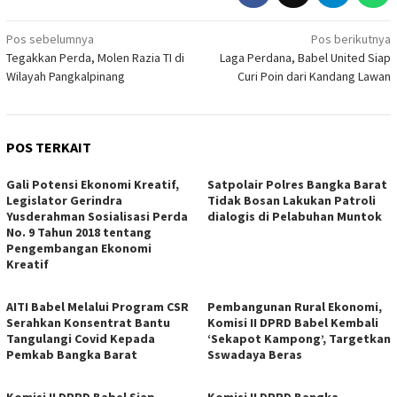
Navigasi
Pos sebelumnya
Pos berikutnya
Tegakkan Perda, Molen Razia TI di
Laga Perdana, Babel United Siap
pos
Wilayah Pangkalpinang
Curi Poin dari Kandang Lawan
POS TERKAIT
Gali Potensi Ekonomi Kreatif,
Satpolair Polres Bangka Barat
Legislator Gerindra
Tidak Bosan Lakukan Patroli
Yusderahman Sosialisasi Perda
dialogis di Pelabuhan Muntok
No. 9 Tahun 2018 tentang
Pengembangan Ekonomi
Kreatif
AITI Babel Melalui Program CSR
Pembangunan Rural Ekonomi,
Serahkan Konsentrat Bantu
Komisi II DPRD Babel Kembali
Tangulangi Covid Kepada
‘Sekapot Kampong’, Targetkan
Pemkab Bangka Barat
Sswadaya Beras