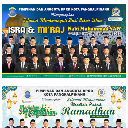
Loncat
ke
konten