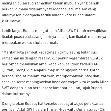
naungan bulan suci ramadhan tahun ini,bulan yang penuh
berkah, dimana didalamnya terdapat suatu malam yang
nilainya lebih daripada seribu bulan," kata Bupati dalam
kultumnya
Lebih lanjut Bupati mengatakan Alllah SWT telah mewajibkan
ibadah puasa pada siang harinya sedangkan ibadah malamnya
merupakan waktu sholat sunnah.
"Marilah kita sambut kedatangan tamu agung bulan suci
ramadhan ini dengan rasa syukur penuh kegembiraan,untuk
berlomba melakukan amal kebaikan, berzikir, tadarus Al-
Qur'an, mengikuti Majalis-majelis pengajian,beristighfar
berdoa, sholat malam, tarawih, memperbanyak infaq dan
sedekah serta meningkatkan iman dan taqwa kita kepada Allah
SWT dengan jalan berpuasa selama satu bulan," ajak Bupati
dalam kultumnya
Diungkapkan Bupati, hal tersebut sebagai wujud pelaksanaan
perintah Allah SWT dalam firman-Nya yaitu Qur'an surat (QS: