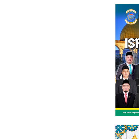
Loncat
tutup
ke
konten