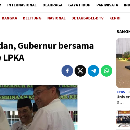
M
INTERNASIONAL
OLAHRAGA
GAYA HIDUP
PARIWISATA
IN
BANGKA
BELITUNG
NASIONAL
DETAKBABEL-BTV
KEPRI
BANGK
dan, Gubernur bersama
e LPKA
NEWS
3
Univer
O…