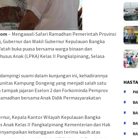
com
– Mengawali Safari Ramadhan Pemerintah Provinsi
i, Gubernur dan Wakil Gubernur Kepulauan Bangka
 Fatah buka puasa bersama warga binaan dan
sus Anak (LPKA) Kelas II Pangkalpinang, Selasa
ndampingi suami dalam kunjungan ini, kehadirannya
HAST
munitas Kampung Dongeng yang menjadi salah satu
uga tampak jajaran Eselon 2 dan Forkominda Pemprov
PA
 Ramadhan bersama Anak Didik Permasyarakatan
BA
BA
rnur, Kepala Kantor Wilayah Kepulauan Bangka
BA
 Anak Kelas II Pangkalpinang Kementerian dan Hak
menyampaikan kebanggaan dan terima kasih atas
NA