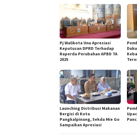
Pj Walikota Unu Apresiasi
Pemk
Keputusan DPRD Terhadap
Duku
Raperda Perubahan APBD TA
Keba
2025
Tero
Launching Distribusi Makanan
Pemk
Bergizi di Kota
Upac
Pangkalpinang, Sekda Mie Go
Panc
Sampaikan Apresiasi