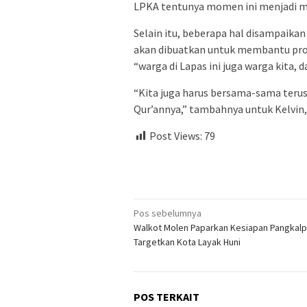
LPKA tentunya momen ini menjadi m
Selain itu, beberapa hal disampaikan 
akan dibuatkan untuk membantu pros
“warga di Lapas ini juga warga kita, da
“Kita juga harus bersama-sama terus
Qur’annya,” tambahnya untuk Kelvin, s
Post Views:
79
Navigasi
Pos sebelumnya
Walkot Molen Paparkan Kesiapan Pangkalp
pos
Targetkan Kota Layak Huni
POS TERKAIT