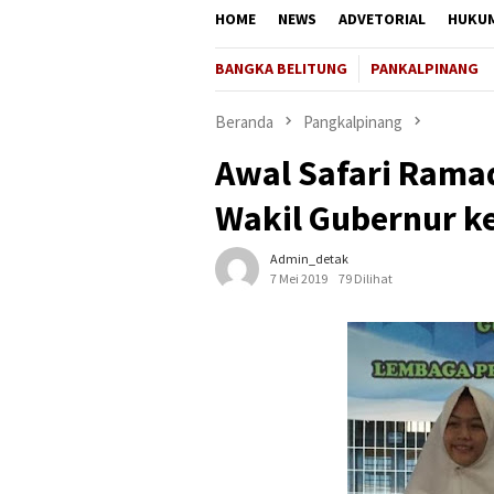
HOME
NEWS
ADVETORIAL
HUKU
BANGKA BELITUNG
PANKALPINANG
Beranda
Pangkalpinang
Awal Safari Rama
Wakil Gubernur k
Admin_detak
7 Mei 2019
79 Dilihat