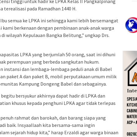
nsi tinggi untuk hadir ke LPKA Kelas II Pangkalpinang
sa terealisasi pada Ramadhan 1440 H.
 Ibu semua ke LPKA ini sehingga kami lebih bersemangat
si kami berkenaan dengan pembinaan anak-anak warga
di wilayah Kepulauan Bangka Belitung,” ungkap Drs.
apasitas LPKA yang berjumlah 50 orang, saat ini dihuni
 anak perempuan yang berbeda sangkutan hukum.
n instansi dan lembaga-lembaga peduli anak di Babel
jian paket A dan paket B, mobil perputakaan umum milik
Komunitas Kampung Dongeng Babel dan sebagainya.
begitu bersyukur akhirnya dapat hadir di LPKA dan
ian khusus kepada penghuni LPKA agar tidak terlepas
penuh rahmat dan barokah, dan barang siapa yang
di baik. Insyaallaah kita bersama-sama ingin
lam sejarah hidup kita,” harap Erzaldi agar warga binaan