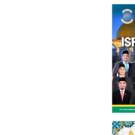
Loncat
tutup
ke
konten