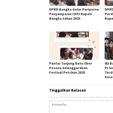
DPRD Bangka Gelar Paripurna
DPRD
Penyampaian LKPJ Bupati
Perd
Bangka tahun 2025
Rape
Pantai Tanjung Batu Uber
IBI 
Pesona Selenggarakan
PJ S
Festival Petchun 2025
Terd
Kese
Tinggalkan Balasan
Alamat email Anda tidak akan dipublikasikan.
Ru