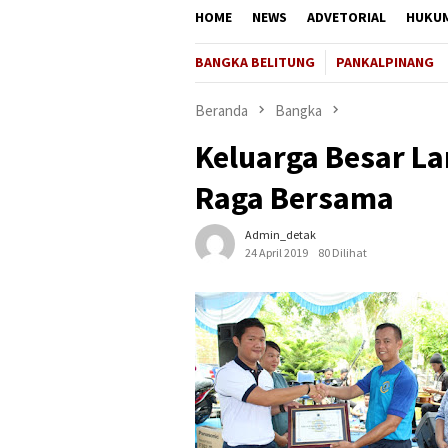
HOME
NEWS
ADVETORIAL
HUKU
BANGKA BELITUNG
PANKALPINANG
Beranda
Bangka
Keluarga Besar L
Raga Bersama
Admin_detak
24 April 2019
80 Dilihat