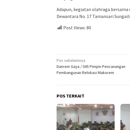
Adapun, kegiatan olahraga bersama d
Dewantara No. 17 Tamansari Sungailia
Post Views:
80
Navigasi
Pos sebelumnya
Danrem Gaya / 045 Pimpin Pencanangan
pos
Pembangunan Relokasi Makorem
POS TERKAIT