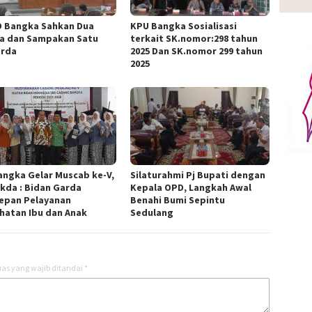
 Bangka Sahkan Dua
KPU Bangka Sosialisasi
a dan Sampakan Satu
terkait SK.nomor:298 tahun
rda
2025 Dan SK.nomor 299 tahun
2025
Bangka Gelar Muscab ke-V,
Silaturahmi Pj Bupati dengan
ekda : Bidan Garda
Kepala OPD, Langkah Awal
epan Pelayanan
Benahi Bumi Sepintu
hatan Ibu dan Anak
Sedulang
as yang wajib ditandai
*