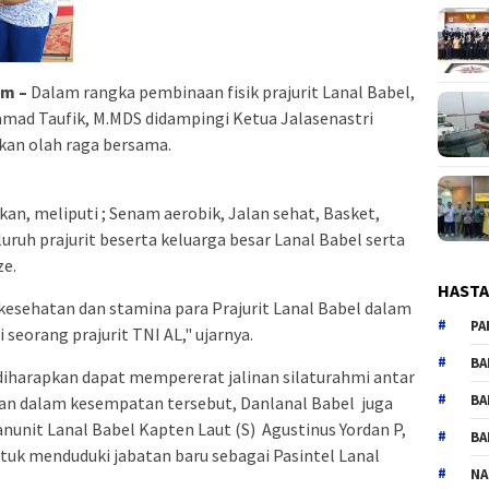
om –
Dalam rangka pembinaan fisik prajurit Lanal Babel,
amad Taufik, M.MDS didampingi Ketua Jalasenastri
kan olah raga bersama.
an, meliputi ; Senam aerobik, Jalan sehat, Basket,
eluruh prajurit beserta keluarga besar Lanal Babel serta
ze.
HAST
 kesehatan dan stamina para Prajurit Lanal Babel dalam
PA
seorang prajurit TNI AL," ujarnya.
BA
diharapkan dapat mempererat jalinan silaturahmi antar
BA
 dan dalam kesempatan tersebut, Danlanal Babel juga
nit Lanal Babel Kapten Laut (S) Agustinus Yordan P,
BA
ntuk menduduki jabatan baru sebagai Pasintel Lanal
NA