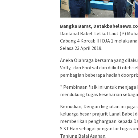
Bangka Barat, Detakbabelnews.c
Danlanal Babel Letkol Laut (P) Moh
Cabang 4 Korcab III DJA 1 melaksana
Selasa 23 April 2019.
Aneka Olahraga bersama yang dilakuk
Volly, dan Footsal dan diikuti oleh s
pembagian beberapa hadiah doorpri
" Pembinaan fisik ini untuk menjaga
mendukung tugas keseharian sebagai 
Kemudian, Dengan kegiatan ini juga 
keluarga besar prajurit Lanal Babel
memberikan penghargaan kepada Danu
S.S.T.Han sebagai pengantar tugas u
Tanjung Balai Asahan.