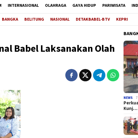
M
INTERNASIONAL
OLAHRAGA
GAYA HIDUP
PARIWISATA
IN
BANGKA
BELITUNG
NASIONAL
DETAKBABEL-BTV
KEPRI
BANGK
anal Babel Laksanakan Olah
NEWS
7
Perkua
Kunj…