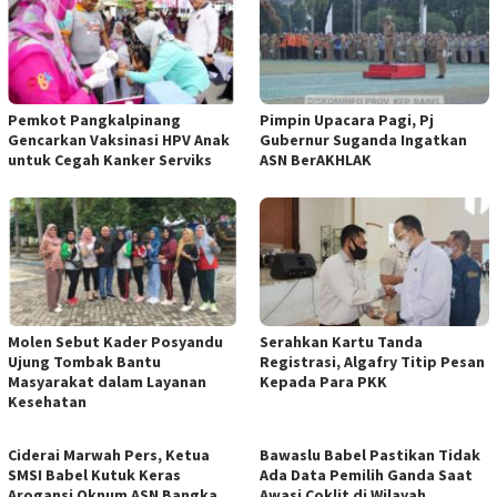
Pemkot Pangkalpinang
Pimpin Upacara Pagi, Pj
Gencarkan Vaksinasi HPV Anak
Gubernur Suganda Ingatkan
untuk Cegah Kanker Serviks
ASN BerAKHLAK
Molen Sebut Kader Posyandu
Serahkan Kartu Tanda
Ujung Tombak Bantu
Registrasi, Algafry Titip Pesan
Masyarakat dalam Layanan
Kepada Para PKK
Kesehatan
Ciderai Marwah Pers, Ketua
Bawaslu Babel Pastikan Tidak
SMSI Babel Kutuk Keras
Ada Data Pemilih Ganda Saat
Arogansi Oknum ASN Bangka
Awasi Coklit di Wilayah