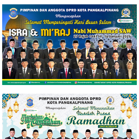
Loncat
ke
konten