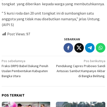
tongkat yang diberikan kepada warga yang membutuhkannya.
” 5 kursi roda dan 20 unit tongkat ini di sumbangkan satu
anggota yang tidak mau disebutkan namanya,” jelas Untung.
(AIPI S)
Post Views:
97
SEBARKAN
Navigasi
Pos sebelumnya
Pos berikutnya
Fraksi DRPD Babel Dukung Penuh
Pendukung Capres Prabowo Sandi
pos
Usulan Pembentukan Kabupaten
Antusias Sambut Kampanye Akbar
Bangka Utara
di Bangka Belitung.
POS TERKAIT