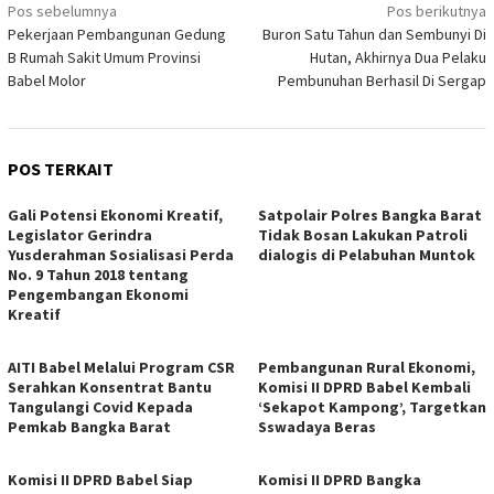
Navigasi
Pos sebelumnya
Pos berikutnya
Pekerjaan Pembangunan Gedung
Buron Satu Tahun dan Sembunyi Di
pos
B Rumah Sakit Umum Provinsi
Hutan, Akhirnya Dua Pelaku
Babel Molor
Pembunuhan Berhasil Di Sergap
POS TERKAIT
Gali Potensi Ekonomi Kreatif,
Satpolair Polres Bangka Barat
Legislator Gerindra
Tidak Bosan Lakukan Patroli
Yusderahman Sosialisasi Perda
dialogis di Pelabuhan Muntok
No. 9 Tahun 2018 tentang
Pengembangan Ekonomi
Kreatif
AITI Babel Melalui Program CSR
Pembangunan Rural Ekonomi,
Serahkan Konsentrat Bantu
Komisi II DPRD Babel Kembali
Tangulangi Covid Kepada
‘Sekapot Kampong’, Targetkan
Pemkab Bangka Barat
Sswadaya Beras
Komisi II DPRD Babel Siap
Komisi II DPRD Bangka