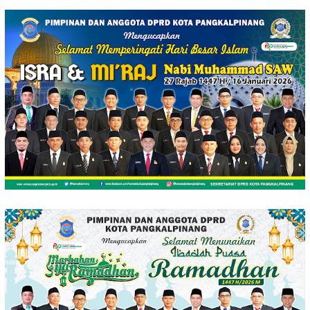
Loncat
ke
konten