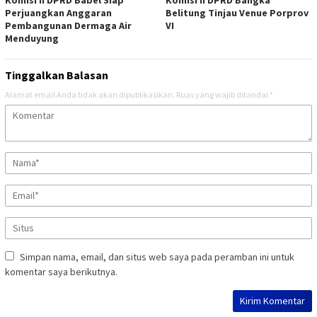
Komisi II DPRD Babel Siap
Komisi II DPRD Bangka
Perjuangkan Anggaran
Belitung Tinjau Venue Porprov
Pembangunan Dermaga Air
VI
Menduyung
Tinggalkan Balasan
Alamat email Anda tidak akan dipublikasikan.
Ruas yang wajib ditandai
*
Simpan nama, email, dan situs web saya pada peramban ini untuk
komentar saya berikutnya.