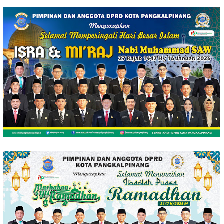
Loncat
ke
konten