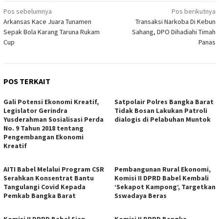
Navigasi
Pos sebelumnya
Pos berikutnya
Arkansas Kace Juara Tunamen
Transaksi Narkoba Di Kebun
pos
Sepak Bola Karang Taruna Rukam
Sahang, DPO Dihadiahi Timah
Cup
Panas
POS TERKAIT
Gali Potensi Ekonomi Kreatif,
Satpolair Polres Bangka Barat
Legislator Gerindra
Tidak Bosan Lakukan Patroli
Yusderahman Sosialisasi Perda
dialogis di Pelabuhan Muntok
No. 9 Tahun 2018 tentang
Pengembangan Ekonomi
Kreatif
AITI Babel Melalui Program CSR
Pembangunan Rural Ekonomi,
Serahkan Konsentrat Bantu
Komisi II DPRD Babel Kembali
Tangulangi Covid Kepada
‘Sekapot Kampong’, Targetkan
Pemkab Bangka Barat
Sswadaya Beras