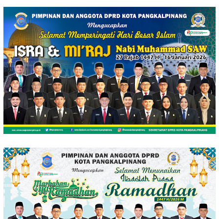
Loncat
ke
konten