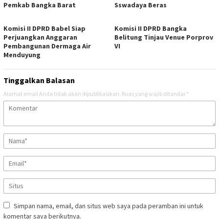
Pemkab Bangka Barat
Sswadaya Beras
Komisi II DPRD Babel Siap
Komisi II DPRD Bangka
Perjuangkan Anggaran
Belitung Tinjau Venue Porprov
Pembangunan Dermaga Air
VI
Menduyung
Tinggalkan Balasan
Alamat email Anda tidak akan dipublikasikan.
Ruas yang wajib ditandai
*
Simpan nama, email, dan situs web saya pada peramban ini untuk
komentar saya berikutnya.