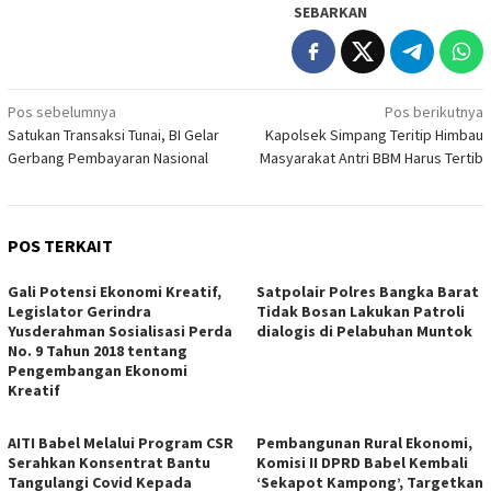
SEBARKAN
Navigasi
Pos sebelumnya
Pos berikutnya
Satukan Transaksi Tunai, BI Gelar
Kapolsek Simpang Teritip Himbau
pos
Gerbang Pembayaran Nasional
Masyarakat Antri BBM Harus Tertib
POS TERKAIT
Gali Potensi Ekonomi Kreatif,
Satpolair Polres Bangka Barat
Legislator Gerindra
Tidak Bosan Lakukan Patroli
Yusderahman Sosialisasi Perda
dialogis di Pelabuhan Muntok
No. 9 Tahun 2018 tentang
Pengembangan Ekonomi
Kreatif
AITI Babel Melalui Program CSR
Pembangunan Rural Ekonomi,
Serahkan Konsentrat Bantu
Komisi II DPRD Babel Kembali
Tangulangi Covid Kepada
‘Sekapot Kampong’, Targetkan