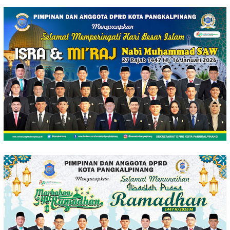
Loncat
ke
konten