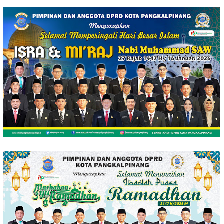
Loncat
ke
konten