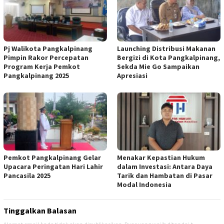
Pj Walikota Pangkalpinang
Launching Distribusi Makanan
Pimpin Rakor Percepatan
Bergizi di Kota Pangkalpinang,
Program Kerja Pemkot
Sekda Mie Go Sampaikan
Pangkalpinang 2025
Apresiasi
Pemkot Pangkalpinang Gelar
Menakar Kepastian Hukum
Upacara Peringatan Hari Lahir
dalam Investasi: Antara Daya
Pancasila 2025
Tarik dan Hambatan di Pasar
Modal Indonesia
Tinggalkan Balasan