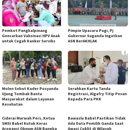
Pemkot Pangkalpinang
Pimpin Upacara Pagi, Pj
Gencarkan Vaksinasi HPV Anak
Gubernur Suganda Ingatkan
untuk Cegah Kanker Serviks
ASN BerAKHLAK
Molen Sebut Kader Posyandu
Serahkan Kartu Tanda
Ujung Tombak Bantu
Registrasi, Algafry Titip Pesan
Masyarakat dalam Layanan
Kepada Para PKK
Kesehatan
Ciderai Marwah Pers, Ketua
Bawaslu Babel Pastikan Tidak
SMSI Babel Kutuk Keras
Ada Data Pemilih Ganda Saat
Arogansi Oknum ASN Bangka
Awasi Coklit di Wilayah