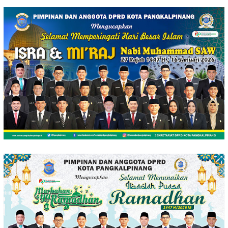
Loncat
ke
konten