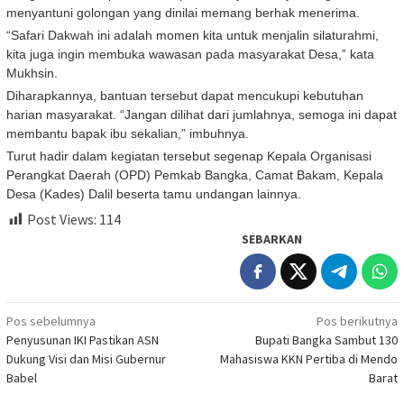
menyantuni golongan yang dinilai memang berhak menerima.
“Safari Dakwah ini adalah momen kita untuk menjalin silaturahmi,
kita juga ingin membuka wawasan pada masyarakat Desa,” kata
Mukhsin.
Diharapkannya, bantuan tersebut dapat mencukupi kebutuhan
harian masyarakat. “Jangan dilihat dari jumlahnya, semoga ini dapat
membantu bapak ibu sekalian,” imbuhnya.
Turut hadir dalam kegiatan tersebut segenap Kepala Organisasi
Perangkat Daerah (OPD) Pemkab Bangka, Camat Bakam, Kepala
Desa (Kades) Dalil beserta tamu undangan lainnya.
Post Views:
114
SEBARKAN
Navigasi
Pos sebelumnya
Pos berikutnya
Penyusunan IKI Pastikan ASN
Bupati Bangka Sambut 130
pos
Dukung Visi dan Misi Gubernur
Mahasiswa KKN Pertiba di Mendo
Babel
Barat