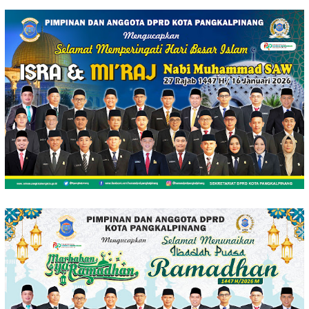
Loncat
ke
konten