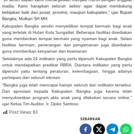
madia. Kami harapkan seluruh sektor agar dapat mendukung
kebijakan baik dari pusat, provinsi, maupun kabupaten,” ujar Bupati
Bangka, Mulkan SH MH.
Kabupaten Bangka sendiri menyedikan tempat bermain bagi anak
yang terletak di Hutan Kota Sungailiat. Beberapa fasilitas disediakan
guna memberikan tempat bermain yang nyaman bagi anak. Selain
fasilitas bermain, penerangan dan pengamanan juga disediakan
guna memberikan kenyaman dan keamanan.
Setidaknya ada 24 indikator yang perlu dipenuhi Kabupaten Bangka
untuk mendapatkan predikat RBRA. Diantara indikator yang perlu
dipenuhi yaitu tentang peraturan, kelembagaan, hingga adanya
partisipasi dari seluruh elemen.
“Bangka juga telah mencapai hampir seluruh dari indikator tersebut.
Dan apresiasi kepada Kabupaten Bangka juga karena telah
menyukseskan program akta anak yang dilakukan secara online,”
ujar Ketua Tim Auditor, Ir. Djoko Santoso.
Post Views:
83
SEBARKAN