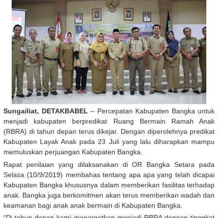
Sungailiat, DETAKBABEL
– Percepatan Kabupaten Bangka untuk
menjadi kabupaten berpredikat Ruang Bermain Ramah Anak
(RBRA) di tahun depan terus dikejar. Dengan diperolehnya predikat
Kabupaten Layak Anak pada 23 Juli yang lalu diharapkan mampu
memuluskan perjuangan Kabupaten Bangka.
Rapat penilaian yang dilaksanakan di OR Bangka Setara pada
Selasa (10/9/2019) membahas tentang apa apa yang telah dicapai
Kabupaten Bangka khususnya dalam memberikan fasilitas terhadap
anak. Bangka juga berkomitmen akan terus memberikan wadah dan
keamanan bagi anak anak bermain di Kabupaten Bangka.
“Di tahun depan kami menargetkan menjadi RBRA dengan tinggkat