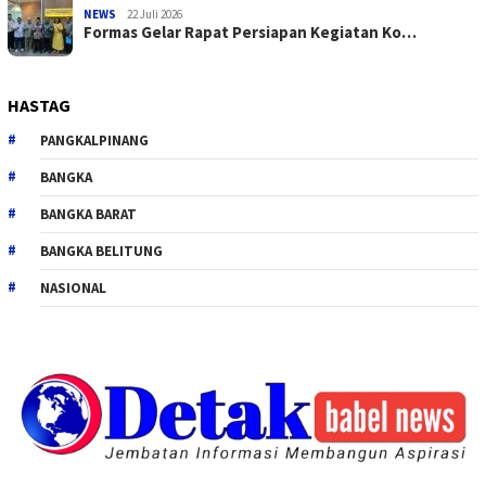
NEWS
22 Juli 2026
Formas Gelar Rapat Persiapan Kegiatan Ko…
HASTAG
PANGKALPINANG
BANGKA
BANGKA BARAT
BANGKA BELITUNG
NASIONAL