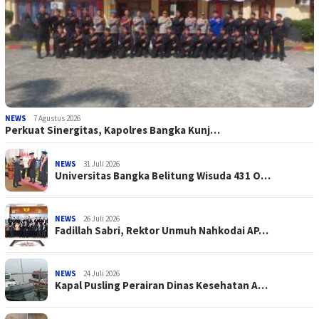
NEWS
7 Agustus 2026
Perkuat Sinergitas, Kapolres Bangka Kunj…
NEWS
31 Juli 2026
Universitas Bangka Belitung Wisuda 431 O…
NEWS
26 Juli 2026
Fadillah Sabri, Rektor Unmuh Nahkodai AP…
NEWS
24 Juli 2026
Kapal Pusling Perairan Dinas Kesehatan A…