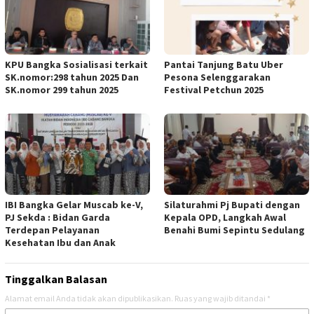
KPU Bangka Sosialisasi terkait
Pantai Tanjung Batu Uber
SK.nomor:298 tahun 2025 Dan
Pesona Selenggarakan
SK.nomor 299 tahun 2025
Festival Petchun 2025
IBI Bangka Gelar Muscab ke-V,
Silaturahmi Pj Bupati dengan
PJ Sekda : Bidan Garda
Kepala OPD, Langkah Awal
Terdepan Pelayanan
Benahi Bumi Sepintu Sedulang
Kesehatan Ibu dan Anak
Tinggalkan Balasan
Alamat email Anda tidak akan dipublikasikan.
Ruas yang wajib ditandai
*