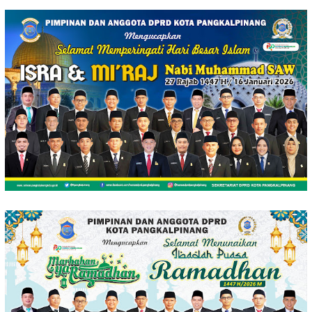
Loncat
ke
konten