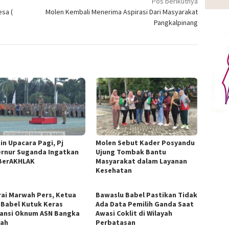
Pos berikutnya
sa (
Molen Kembali Menerima Aspirasi Dari Masyarakat
Pangkalpinang
in Upacara Pagi, Pj
Molen Sebut Kader Posyandu
rnur Suganda Ingatkan
Ujung Tombak Bantu
BerAKHLAK
Masyarakat dalam Layanan
Kesehatan
rai Marwah Pers, Ketua
Bawaslu Babel Pastikan Tidak
 Babel Kutuk Keras
Ada Data Pemilih Ganda Saat
ansi Oknum ASN Bangka
Awasi Coklit di Wilayah
ah
Perbatasan