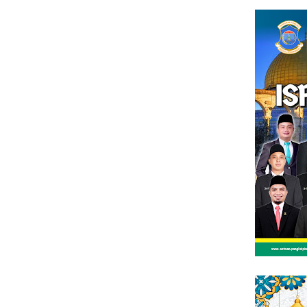
Loncat
tutup
ke
konten