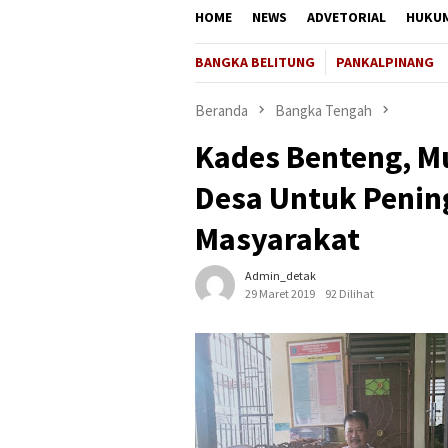
HOME
NEWS
ADVETORIAL
HUKU
BANGKA BELITUNG
PANKALPINANG
Beranda
Bangka Tengah
Kades Benteng, M
Desa Untuk Peni
Masyarakat
Admin_detak
29 Maret 2019
92 Dilihat