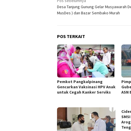
Navigasi
Pos sebelumnya
Desa Tanjung Gunung Gelar Musyawarah De
pos
MusDes ) dan Bazar Sembako Murah
POS TERKAIT
Pemkot Pangkalpinang
Pimp
Gencarkan Vaksinasi HPV Anak
Gube
untuk Cegah Kanker Serviks
ASN 
Cide
SMSI
Arog
Teng