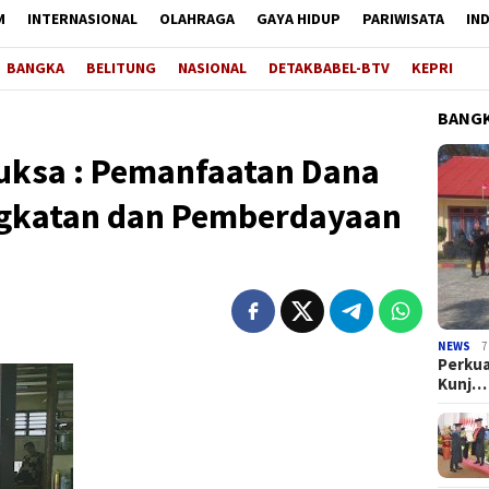
M
INTERNASIONAL
OLAHRAGA
GAYA HIDUP
PARIWISATA
IN
BANGKA
BELITUNG
NASIONAL
DETAKBABEL-BTV
KEPRI
BANGK
uksa : Pemanfaatan Dana
ngkatan dan Pemberdayaan
NEWS
7
Perkua
Kunj…