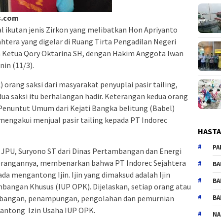
s.com
al ikutan jenis Zirkon yang melibatkan Hon Apriyanto
jahtera yang digelar di Ruang Tirta Pengadilan Negeri
 Ketua Qory Oktarina SH, dengan Hakim Anggota Iwan
nin (11/3).
 orang saksi dari masyarakat penyuplai pasir tailing,
ua saksi itu berhalangan hadir. Keterangan kedua orang
 Penuntut Umum dari Kejati Bangka belitung (Babel)
i mengakui menjual pasir tailing kepada PT Indorec
HAST
PA
n JPU, Suryono ST dari Dinas Pertambangan dan Energi
terangannya, membenarkan bahwa PT Indorec Sejahtera
BA
da mengantong Ijin. Ijin yang dimaksud adalah Ijin
BA
angan Khusus (IUP OPK). Dijelaskan, setiap orang atau
BA
bangan, penampungan, pengolahan dan pemurnian
antong Izin Usaha IUP OPK.
NA