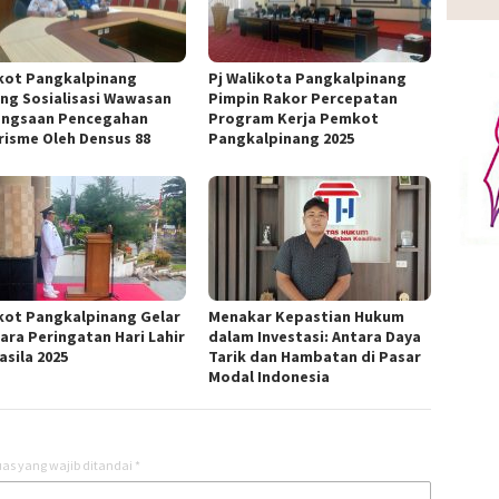
ot Pangkalpinang
Pj Walikota Pangkalpinang
ng Sosialisasi Wawasan
Pimpin Rakor Percepatan
ngsaan Pencegahan
Program Kerja Pemkot
risme Oleh Densus 88
Pangkalpinang 2025
ot Pangkalpinang Gelar
Menakar Kepastian Hukum
ara Peringatan Hari Lahir
dalam Investasi: Antara Daya
asila 2025
Tarik dan Hambatan di Pasar
Modal Indonesia
as yang wajib ditandai
*