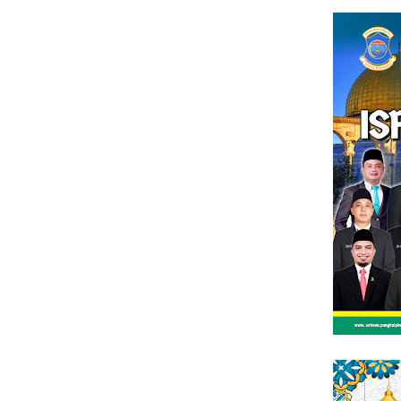
Loncat
tutup
ke
konten