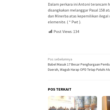
Dalam perkara ini Antoni terancam h
disangkakan melanggar Pasal 158 at
dan Minerba atas kepemilikan ilegal 
elemenite. ( * Pwt ).
Post Views:
134
Navigasi
Pos sebelumnya
Babel Masuk 17 Besar Penghargaan Pemb
pos
Daerah, Wagub Harap OPD Tetap Patuhi At
POS TERKAIT