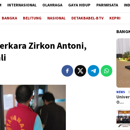
M
INTERNASIONAL
OLAHRAGA
GAYA HIDUP
PARIWISATA
IN
BANGKA
BELITUNG
NASIONAL
DETAKBABEL-BTV
KEPRI
BANGK
erkara Zirkon Antoni,
li
NEWS
3
Univer
O…