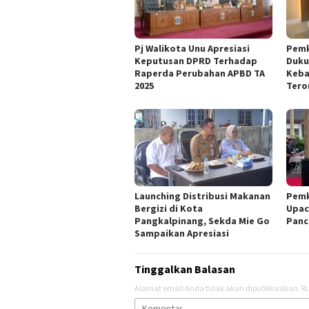
Pj Walikota Unu Apresiasi
Pemk
Keputusan DPRD Terhadap
Duku
Raperda Perubahan APBD TA
Keba
2025
Tero
Launching Distribusi Makanan
Pemk
Bergizi di Kota
Upac
Pangkalpinang, Sekda Mie Go
Panc
Sampaikan Apresiasi
Tinggalkan Balasan
Alamat email Anda tidak akan dipublikasikan.
Ru