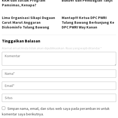
KKM dan Satlak Program
Bukber dan Pembagian Takjil
Pamsimas, Kenapa?
Lima Organisasi Sikapi Dugaan
Mantap!!! Ketua DPC PWRI
Carut Marut Anggaran
Tulang Bawang Berkunjung Ke
Diskominfo Tulang Bawang
DPC PWRI Way Kanan
Tinggalkan Balasan
Alamat email Anda tidak akan dipublikasikan.
Ruas yang wajib ditandai
*
Simpan nama, email, dan situs web saya pada peramban ini untuk
komentar saya berikutnya.