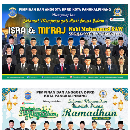
Loncat
ke
konten