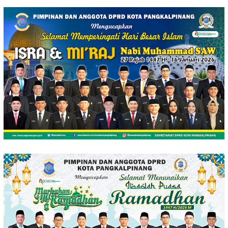
Loncat
ke
konten