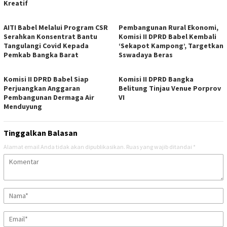
Kreatif
AITI Babel Melalui Program CSR
Pembangunan Rural Ekonomi,
Serahkan Konsentrat Bantu
Komisi II DPRD Babel Kembali
Tangulangi Covid Kepada
‘Sekapot Kampong’, Targetkan
Pemkab Bangka Barat
Sswadaya Beras
Komisi II DPRD Babel Siap
Komisi II DPRD Bangka
Perjuangkan Anggaran
Belitung Tinjau Venue Porprov
Pembangunan Dermaga Air
VI
Menduyung
Tinggalkan Balasan
Alamat email Anda tidak akan dipublikasikan.
Ruas yang wajib ditandai
*