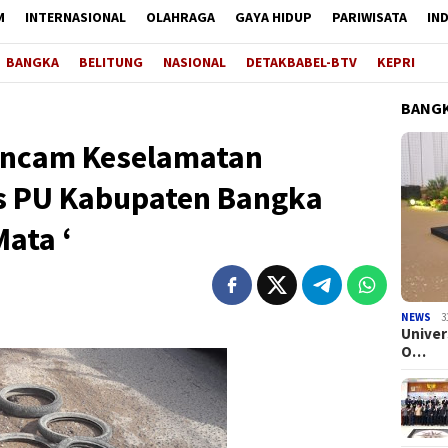
M
INTERNASIONAL
OLAHRAGA
GAYA HIDUP
PARIWISATA
IN
BANGKA
BELITUNG
NASIONAL
DETAKBABEL-BTV
KEPRI
BANGK
Ancam Keselamatan
s PU Kabupaten Bangka
Mata ‘
NEWS
3
Univer
O…