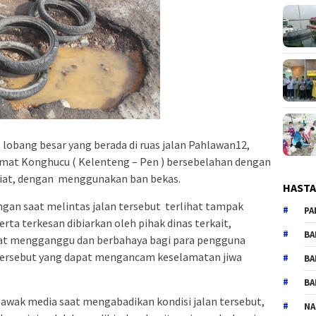
 lobang besar yang berada di ruas jalan Pahlawan12,
 umat Konghucu ( Kelenteng – Pen ) bersebelahan dengan
liat, dengan menggunakan ban bekas.
HAST
gan saat melintas jalan tersebut terlihat tampak
PA
rta terkesan dibiarkan oleh pihak dinas terkait,
BA
ngat mengganggu dan berbahaya bagi para pengguna
 tersebut yang dapat mengancam keselamatan jiwa
BA
BA
 awak media saat mengabadikan kondisi jalan tersebut,
NA