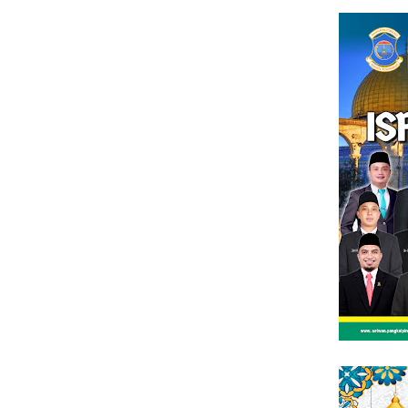
Loncat
tutup
ke
konten