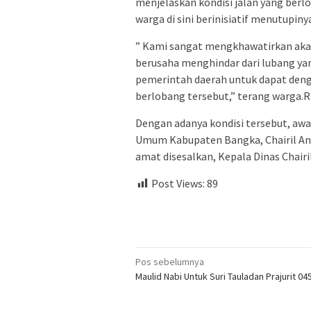
menjelaskan kondisi jalan yang berlo
warga di sini berinisiatif menutupin
” Kami sangat mengkhawatirkan akan
berusaha menghindar dari lubang ya
pemerintah daerah untuk dapat deng
berlobang tersebut,” terang warga.Ra
Dengan adanya kondisi tersebut, aw
Umum Kabupaten Bangka, Chairil An
amat disesalkan, Kepala Dinas Chairil 
Post Views:
89
Navigasi
Pos sebelumnya
Maulid Nabi Untuk Suri Tauladan Prajurit 04
pos