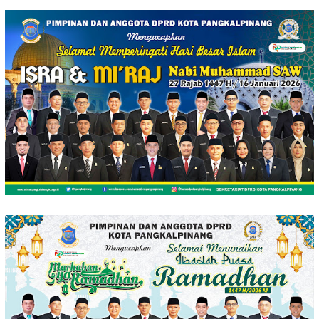
Loncat
ke
konten