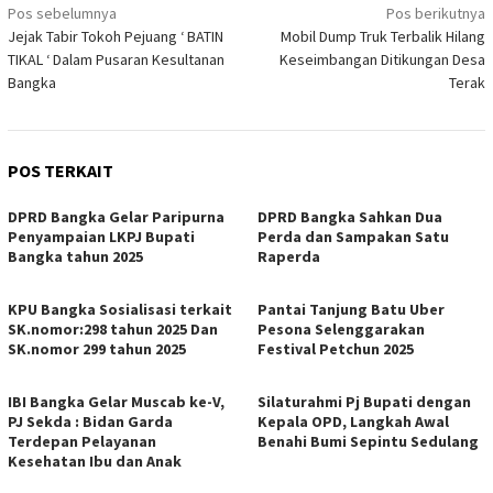
Navigasi
Pos sebelumnya
Pos berikutnya
Jejak Tabir Tokoh Pejuang ‘ BATIN
Mobil Dump Truk Terbalik Hilang
pos
TIKAL ‘ Dalam Pusaran Kesultanan
Keseimbangan Ditikungan Desa
Bangka
Terak
POS TERKAIT
DPRD Bangka Gelar Paripurna
DPRD Bangka Sahkan Dua
Penyampaian LKPJ Bupati
Perda dan Sampakan Satu
Bangka tahun 2025
Raperda
KPU Bangka Sosialisasi terkait
Pantai Tanjung Batu Uber
SK.nomor:298 tahun 2025 Dan
Pesona Selenggarakan
SK.nomor 299 tahun 2025
Festival Petchun 2025
IBI Bangka Gelar Muscab ke-V,
Silaturahmi Pj Bupati dengan
PJ Sekda : Bidan Garda
Kepala OPD, Langkah Awal
Terdepan Pelayanan
Benahi Bumi Sepintu Sedulang
Kesehatan Ibu dan Anak