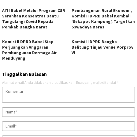
AITI Babel Melalui Program CSR
Pembangunan Rural Ekonomi,
Serahkan Konsentrat Bantu
Komisi II DPRD Babel Kembali
Tangulangi Covid Kepada
‘Sekapot Kampong’, Targetkan
Pemkab Bangka Barat
Sswadaya Beras
Komisi II DPRD Babel Siap
Komisi II DPRD Bangka
Perjuangkan Anggaran
Belitung Tinjau Venue Porprov
Pembangunan Dermaga Air
VI
Menduyung
Tinggalkan Balasan
Alamat email Anda tidak akan dipublikasikan.
Ruas yang wajib ditandai
*