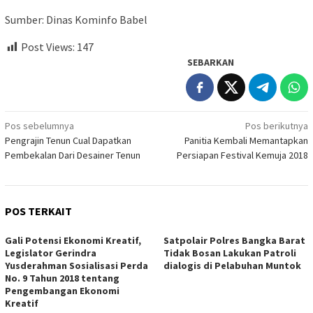
Sumber: Dinas Kominfo Babel
Post Views:
147
SEBARKAN
Navigasi
Pos sebelumnya
Pos berikutnya
Pengrajin Tenun Cual Dapatkan
Panitia Kembali Memantapkan
pos
Pembekalan Dari Desainer Tenun
Persiapan Festival Kemuja 2018
POS TERKAIT
Gali Potensi Ekonomi Kreatif,
Satpolair Polres Bangka Barat
Legislator Gerindra
Tidak Bosan Lakukan Patroli
Yusderahman Sosialisasi Perda
dialogis di Pelabuhan Muntok
No. 9 Tahun 2018 tentang
Pengembangan Ekonomi
Kreatif