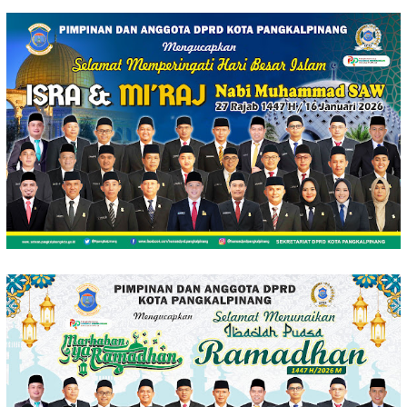
Loncat
ke
konten