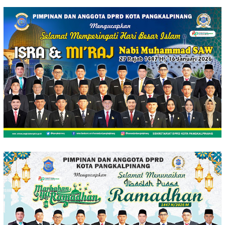
Loncat
ke
konten