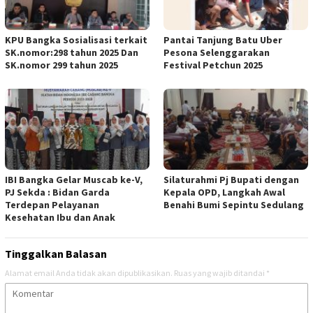
KPU Bangka Sosialisasi terkait
Pantai Tanjung Batu Uber
SK.nomor:298 tahun 2025 Dan
Pesona Selenggarakan
SK.nomor 299 tahun 2025
Festival Petchun 2025
IBI Bangka Gelar Muscab ke-V,
Silaturahmi Pj Bupati dengan
PJ Sekda : Bidan Garda
Kepala OPD, Langkah Awal
Terdepan Pelayanan
Benahi Bumi Sepintu Sedulang
Kesehatan Ibu dan Anak
Tinggalkan Balasan
Alamat email Anda tidak akan dipublikasikan.
Ruas yang wajib ditandai
*