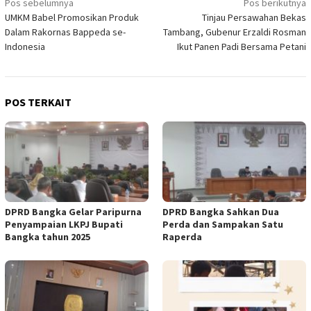
Navigasi
Pos sebelumnya
Pos berikutnya
UMKM Babel Promosikan Produk
Tinjau Persawahan Bekas
pos
Dalam Rakornas Bappeda se-
Tambang, Gubenur Erzaldi Rosman
Indonesia
Ikut Panen Padi Bersama Petani
POS TERKAIT
DPRD Bangka Gelar Paripurna
DPRD Bangka Sahkan Dua
Penyampaian LKPJ Bupati
Perda dan Sampakan Satu
Bangka tahun 2025
Raperda