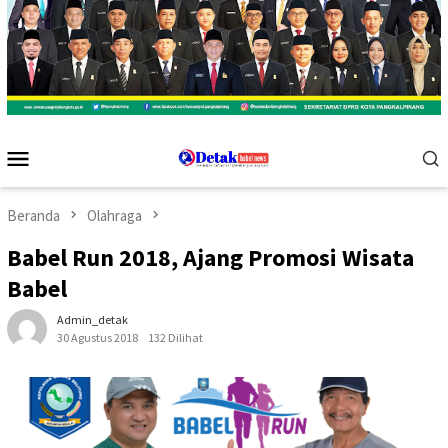
Menu
Mobile
Beranda
Olahraga
Babel Run 2018, Ajang Promosi Wisata
Babel
Admin_detak
30 Agustus 2018
132 Dilihat