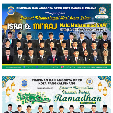
Loncat
ke
konten