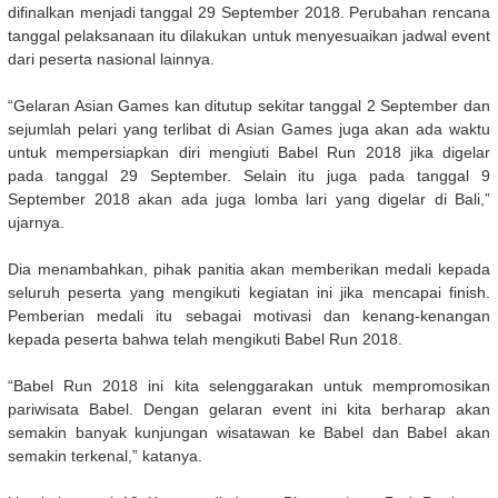
difinalkan menjadi tanggal 29 September 2018. Perubahan rencana
tanggal pelaksanaan itu dilakukan untuk menyesuaikan jadwal event
dari peserta nasional lainnya.
“Gelaran Asian Games kan ditutup sekitar tanggal 2 September dan
sejumlah pelari yang terlibat di Asian Games juga akan ada waktu
untuk mempersiapkan diri mengiuti Babel Run 2018 jika digelar
pada tanggal 29 September. Selain itu juga pada tanggal 9
September 2018 akan ada juga lomba lari yang digelar di Bali,”
ujarnya.
Dia menambahkan, pihak panitia akan memberikan medali kepada
seluruh peserta yang mengikuti kegiatan ini jika mencapai finish.
Pemberian medali itu sebagai motivasi dan kenang-kenangan
kepada peserta bahwa telah mengikuti Babel Run 2018.
“Babel Run 2018 ini kita selenggarakan untuk mempromosikan
pariwisata Babel. Dengan gelaran event ini kita berharap akan
semakin banyak kunjungan wisatawan ke Babel dan Babel akan
semakin terkenal,” katanya.