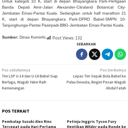
Untuk kategoti 10 K, start di depan Bhayangkara Park-Pertigaan
Banda Depati Amir-Jalan Alexander-Citraland Botanical City-
Jembatan Emas-Pantai Kuala. Sedangkan untuk half marathon 21
K, start di depan Bhayangkara Park-DPRD Babel-SMPN 10-
Tanjungbunga-Pantai Pasirpadi-BBG-Jembatan Emas-Pantai Kuala.
Sumber:
Dinas Kominfo
Post Views:
132
SEBARKAN
Navigasi
Pos sebelumnya
Pos berikutnya
Tim LSP U-14 dan U-16 Babel Siap
Lepas Tim Sepak Bola Babel ke
pos
Berlaga, Wagub Yakin Raih
Pulau Dewata, Begini Pesan Wagub
Kemenangan
Abdul Fatah
POS TERKAIT
Pembalap Suzuki Alex Rins
Petinju Inggris Tyson Fury
Tercepat pada Hari Pertama
Hentikan Wilder pada Ronde ke