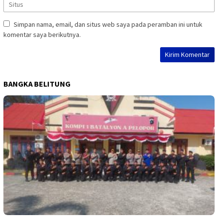
Simpan nama, email, dan situs web saya pada peramban ini untuk
komentar saya berikutnya.
BANGKA BELITUNG