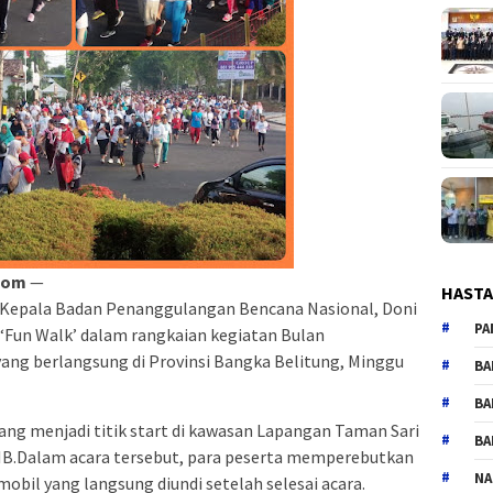
com
—
HAST
n Kepala Badan Penanggulangan Bencana Nasional, Doni
PA
‘Fun Walk’ dalam rangkaian kegiatan Bulan
ang berlangsung di Provinsi Bangka Belitung, Minggu
BA
BA
ang menjadi titik start di kawasan Lapangan Taman Sari
BA
WIB.Dalam acara tersebut, para peserta memperebutkan
NA
obil yang langsung diundi setelah selesai acara.