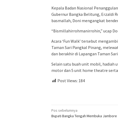
Kepala Badan Nasional Penanggulan
Gubernur Bangka Belitung, Erzaldi 
basmallah, Doni mengangkat bendera 
“Bismillahirrohmanirrohin,” ucap D
Acara ‘Fun Walk’ tersebut mengambil
Taman Sari Pangkal Pinang, melewati
dan berakhir di Lapangan Taman Sari
Selain satu buah unit mobil, hadiah 
motor dan 5 unit home theatre serta 
Post Views:
184
Navigasi
Pos sebelumnya
Bupati Bangka Tengah Membuka Jambore