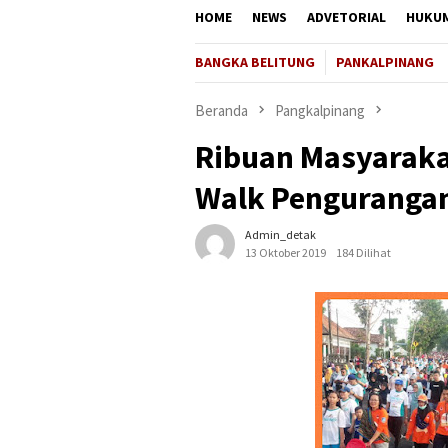
HOME
NEWS
ADVETORIAL
HUKU
BANGKA BELITUNG
PANKALPINANG
Beranda
Pangkalpinang
Ribuan Masyaraka
Walk Pengurangan
Admin_detak
13 Oktober 2019
184 Dilihat