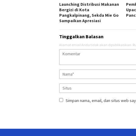
Launching Distribusi Makanan
Pemk
Bergizi di Kota
Upac
Pangkalpinang, Sekda Mie Go
Panc
Sampaikan Apresiasi
Tinggalkan Balasan
Alamat email Anda tidak akan dipublikasikan.
Ru
Simpan nama, email, dan situs web say