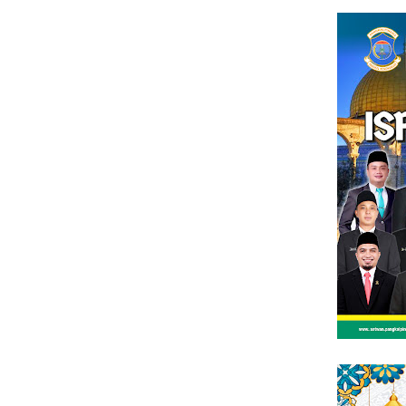
Loncat
tutup
ke
konten