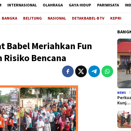
M
INTERNASIONAL
OLAHRAGA
GAYA HIDUP
PARIWISATA
IN
BANGKA
BELITUNG
NASIONAL
DETAKBABEL-BTV
KEPRI
BANGK
t Babel Meriahkan Fun
 Risiko Bencana
NEWS
7
Perkua
Kunj…