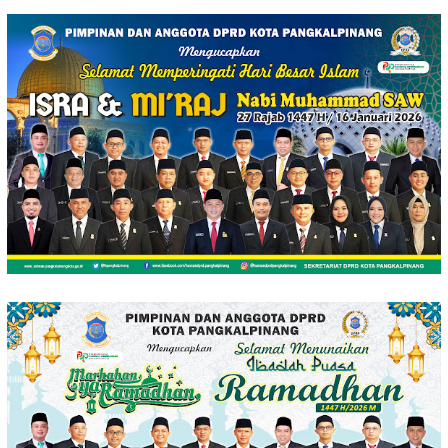
Loncat
ke
konten