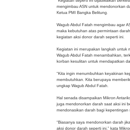
“Kegiatan seperti ini dijadwalkan ber
mengimbau ASN untuk mendonorkan dar
Ketua PMI Bangka Belitung.
Wagub Abdul Fatah mengimbau agar ASN
maka kebutuhan atas permintaan darah b
kegiatan aksi donor darah seperti ini.
Kegiatan ini merupakan langkah untu
Wagub Abdul Fatah menambahkan, terka
korban kesulitan untuk mendapatkan da
“Kita ingin menumbuhkan keyakinan ke
membutuhkan. Kita berupaya memberi
ungkap Wagub Abdul Fatah.
Hal senada disampaikan Mikron Antarik
juga mendonorkan darah saat aksi ini 
mendonasikan darah bagi kepentingan
“Biasanya saya mendonorkan darah jik
aksi donor darah seperti ini,” kata Mikro