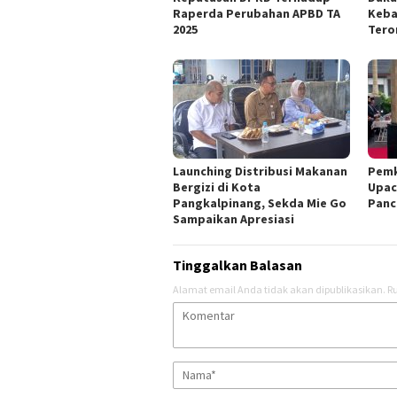
Raperda Perubahan APBD TA
Keba
2025
Tero
Launching Distribusi Makanan
Pemk
Bergizi di Kota
Upac
Pangkalpinang, Sekda Mie Go
Panc
Sampaikan Apresiasi
Tinggalkan Balasan
Alamat email Anda tidak akan dipublikasikan.
Ru