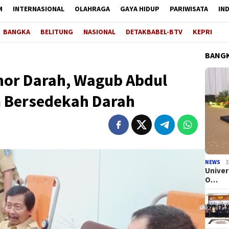
M
INTERNASIONAL
OLAHRAGA
GAYA HIDUP
PARIWISATA
IN
BANGKA
BELITUNG
NASIONAL
DETAKBABEL-BTV
KEPRI
BANGK
nor Darah, Wagub Abdul
 Bersedekah Darah
NEWS
3
Univer
O…