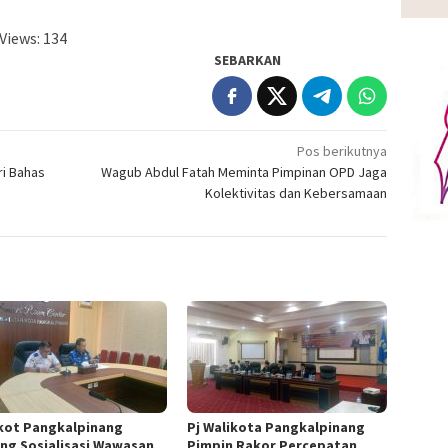
Views:
134
SEBARKAN
Pos berikutnya
i Bahas
Wagub Abdul Fatah Meminta Pimpinan OPD Jaga
Kolektivitas dan Kebersamaan
ot Pangkalpinang
Pj Walikota Pangkalpinang
ng Sosialisasi Wawasan
Pimpin Rakor Percepatan