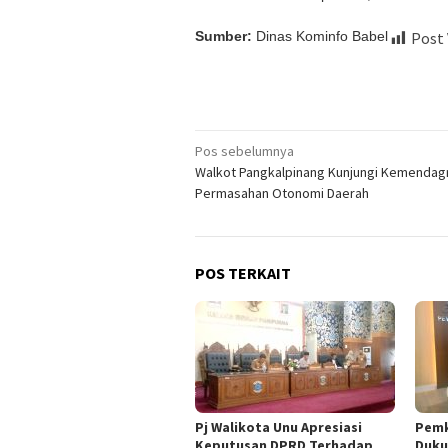
Sumber:
Dinas Kominfo Babel
Post 
Navigasi
Pos sebelumnya
Walkot Pangkalpinang Kunjungi Kemendagr
pos
Permasahan Otonomi Daerah
POS TERKAIT
Pj Walikota Unu Apresiasi
Pemk
Keputusan DPRD Terhadap
Duku