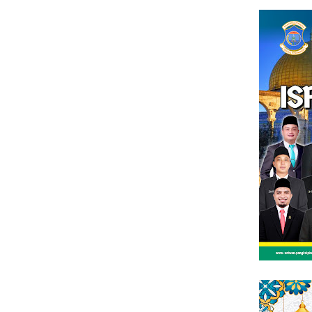
Loncat
tutup
ke
konten