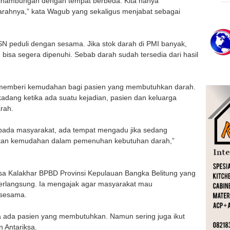
kesinambungan dengan tempat berbeda. Kita hanya
ahnya,” kata Wagub yang sekaligus menjabat sebagai
 peduli dengan sesama. Jika stok darah di PMI banyak,
isa segera dipenuhi. Sebab darah sudah tersedia dari hasil
k memberi kemudahan bagi pasien yang membutuhkan darah.
dang ketika ada suatu kejadian, pasien dan keluarga
rah.
pada masyarakat, ada tempat mengadu jika sedang
kan kemudahan dalam pemenuhan kebutuhan darah,”
sa Kalakhar BPBD Provinsi Kepulauan Bangka Belitung yang
berlangsung. Ia mengajak agar masyarakat mau
 sesama.
a ada pasien yang membutuhkan. Namun sering juga ikut
n Antariksa.