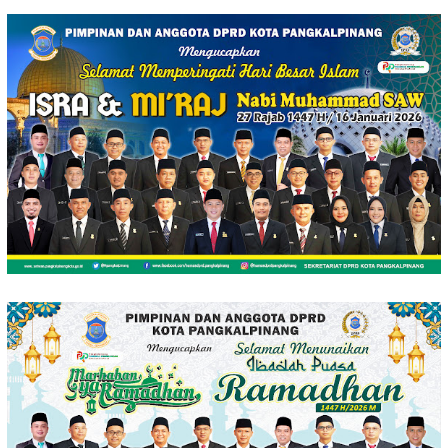
Loncat
ke
konten