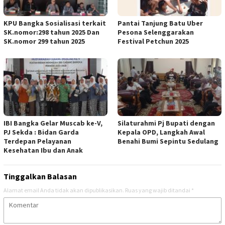
KPU Bangka Sosialisasi terkait
Pantai Tanjung Batu Uber
SK.nomor:298 tahun 2025 Dan
Pesona Selenggarakan
SK.nomor 299 tahun 2025
Festival Petchun 2025
IBI Bangka Gelar Muscab ke-V,
Silaturahmi Pj Bupati dengan
PJ Sekda : Bidan Garda
Kepala OPD, Langkah Awal
Terdepan Pelayanan
Benahi Bumi Sepintu Sedulang
Kesehatan Ibu dan Anak
Tinggalkan Balasan
Alamat email Anda tidak akan dipublikasikan.
Ruas yang wajib ditandai
*