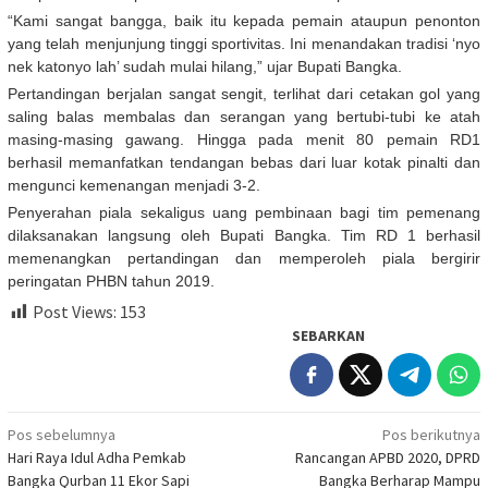
“Kami sangat bangga, baik itu kepada pemain ataupun penonton
yang telah menjunjung tinggi sportivitas. Ini menandakan tradisi ‘nyo
nek katonyo lah’ sudah mulai hilang,” ujar Bupati Bangka.
Pertandingan berjalan sangat sengit, terlihat dari cetakan gol yang
saling balas membalas dan serangan yang bertubi-tubi ke atah
masing-masing gawang. Hingga pada menit 80 pemain RD1
berhasil memanfatkan tendangan bebas dari luar kotak pinalti dan
mengunci kemenangan menjadi 3-2.
Penyerahan piala sekaligus uang pembinaan bagi tim pemenang
dilaksanakan langsung oleh Bupati Bangka. Tim RD 1 berhasil
memenangkan pertandingan dan memperoleh piala bergirir
peringatan PHBN tahun 2019.
Post Views:
153
SEBARKAN
Navigasi
Pos sebelumnya
Pos berikutnya
Hari Raya Idul Adha Pemkab
Rancangan APBD 2020, DPRD
pos
Bangka Qurban 11 Ekor Sapi
Bangka Berharap Mampu