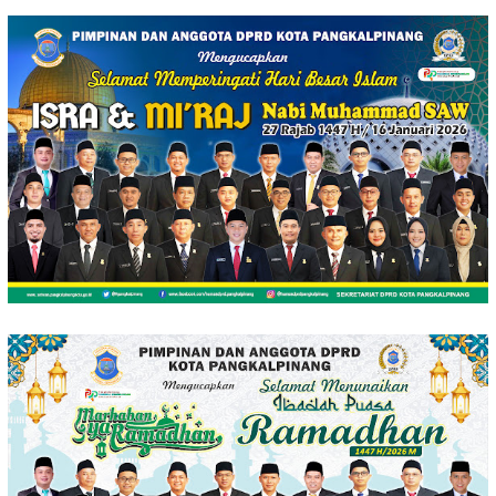
Loncat
ke
konten