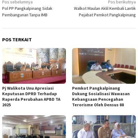
Navigasi
Pos sebelumnya
Pos berikutnya
Pol PP Pangkalpinang Sidak
Walkot Maulan Aklil Kembali Lantik
pos
Pembangunan Tanpa IMB
Pejabat Pemkot Pangkalpinang
POS TERKAIT
Pj Walikota Unu Apresiasi
Pemkot Pangkalpinang
Keputusan DPRD Terhadap
Dukung Sosialisasi Wawasan
Raperda Perubahan APBD TA
Kebangsaan Pencegahan
2025
Terorisme Oleh Densus 88