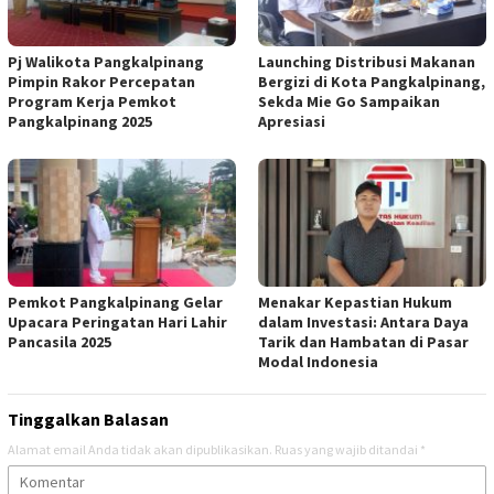
Pj Walikota Pangkalpinang
Launching Distribusi Makanan
Pimpin Rakor Percepatan
Bergizi di Kota Pangkalpinang,
Program Kerja Pemkot
Sekda Mie Go Sampaikan
Pangkalpinang 2025
Apresiasi
Pemkot Pangkalpinang Gelar
Menakar Kepastian Hukum
Upacara Peringatan Hari Lahir
dalam Investasi: Antara Daya
Pancasila 2025
Tarik dan Hambatan di Pasar
Modal Indonesia
Tinggalkan Balasan
Alamat email Anda tidak akan dipublikasikan.
Ruas yang wajib ditandai
*