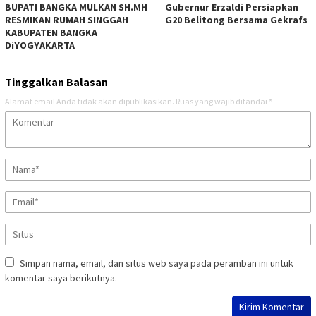
BUPATI BANGKA MULKAN SH.MH
Gubernur Erzaldi Persiapkan
RESMIKAN RUMAH SINGGAH
G20 Belitong Bersama Gekrafs
KABUPATEN BANGKA
DiYOGYAKARTA
Tinggalkan Balasan
Alamat email Anda tidak akan dipublikasikan.
Ruas yang wajib ditandai
*
Simpan nama, email, dan situs web saya pada peramban ini untuk
komentar saya berikutnya.