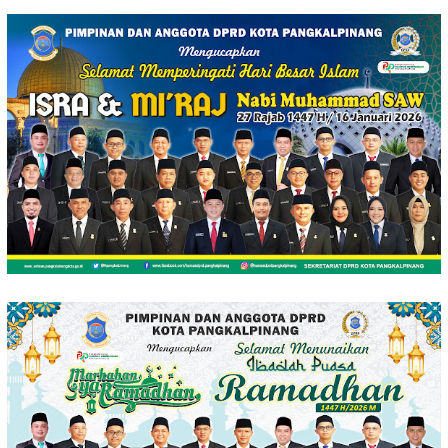
Loncat
ke
konten