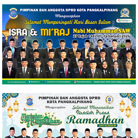
Loncat
ke
konten