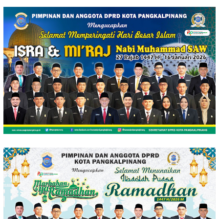
Loncat
ke
konten