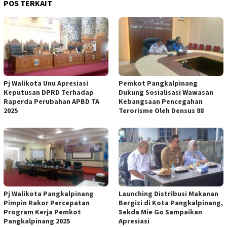
POS TERKAIT
Pj Walikota Unu Apresiasi
Pemkot Pangkalpinang
Keputusan DPRD Terhadap
Dukung Sosialisasi Wawasan
Raperda Perubahan APBD TA
Kebangsaan Pencegahan
2025
Terorisme Oleh Densus 88
Pj Walikota Pangkalpinang
Launching Distribusi Makanan
Pimpin Rakor Percepatan
Bergizi di Kota Pangkalpinang,
Program Kerja Pemkot
Sekda Mie Go Sampaikan
Pangkalpinang 2025
Apresiasi