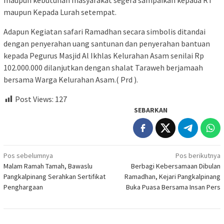
maupun kebutuhan masyarakat segera sampaikan kepada RT
maupun Kepada Lurah setempat.
Adapun Kegiatan safari Ramadhan secara simbolis ditandai
dengan penyerahan uang santunan dan penyerahan bantuan
kepada Pegurus Masjid Al Ikhlas Kelurahan Asam senilai Rp
102.000.000 dilanjutkan dengan shalat Taraweh berjamaah
bersama Warga Kelurahan Asam.( Prd ).
Post Views:
127
SEBARKAN
Navigasi
Pos sebelumnya
Pos berikutnya
Malam Ramah Tamah, Bawaslu
Berbagi Kebersamaan Dibulan
pos
Pangkalpinang Serahkan Sertifikat
Ramadhan, Kejari Pangkalpinang
Penghargaan
Buka Puasa Bersama Insan Pers