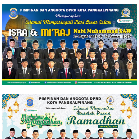
Loncat
ke
konten