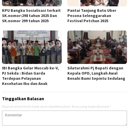
KPU Bangka Sosialisasi terkait
Pantai Tanjung Batu Uber
SK.nomor:298 tahun 2025 Dan
Pesona Selenggarakan
SK.nomor 299 tahun 2025
Festival Petchun 2025
IBI Bangka Gelar Muscab ke-V,
Silaturahmi Pj Bupati dengan
PJ Sekda : Bidan Garda
Kepala OPD, Langkah Awal
Terdepan Pelayanan
Benahi Bumi Sepintu Sedulang
Kesehatan Ibu dan Anak
Tinggalkan Balasan
Alamat email Anda tidak akan dipublikasikan.
Ruas yang wajib ditandai
*