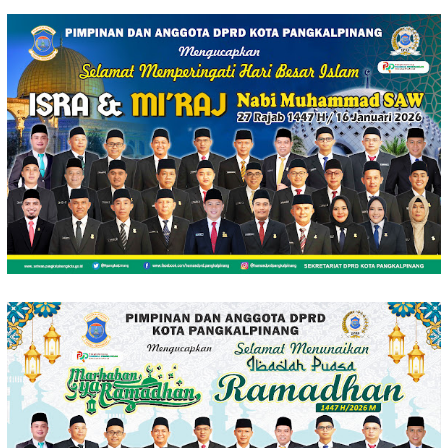
Loncat
ke
konten