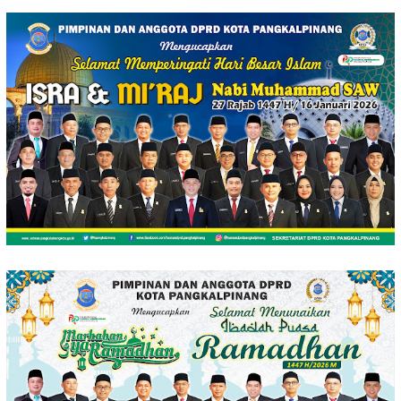
Loncat
ke
konten