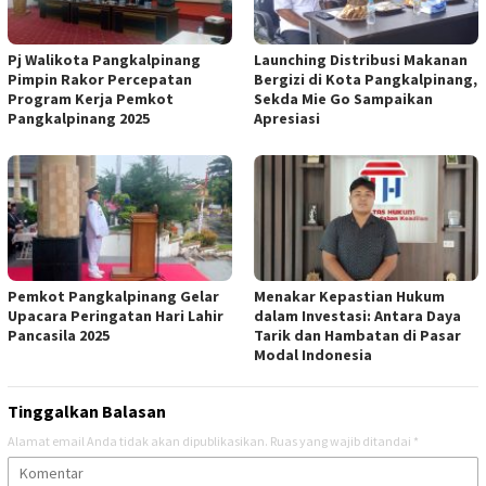
Pj Walikota Pangkalpinang
Launching Distribusi Makanan
Pimpin Rakor Percepatan
Bergizi di Kota Pangkalpinang,
Program Kerja Pemkot
Sekda Mie Go Sampaikan
Pangkalpinang 2025
Apresiasi
Pemkot Pangkalpinang Gelar
Menakar Kepastian Hukum
Upacara Peringatan Hari Lahir
dalam Investasi: Antara Daya
Pancasila 2025
Tarik dan Hambatan di Pasar
Modal Indonesia
Tinggalkan Balasan
Alamat email Anda tidak akan dipublikasikan.
Ruas yang wajib ditandai
*