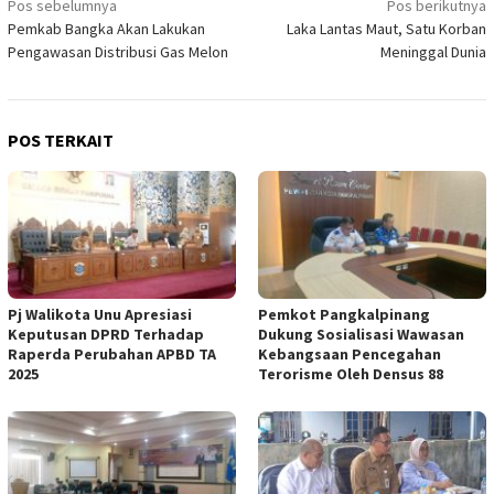
Navigasi
Pos sebelumnya
Pos berikutnya
Pemkab Bangka Akan Lakukan
Laka Lantas Maut, Satu Korban
pos
Pengawasan Distribusi Gas Melon
Meninggal Dunia
POS TERKAIT
Pj Walikota Unu Apresiasi
Pemkot Pangkalpinang
Keputusan DPRD Terhadap
Dukung Sosialisasi Wawasan
Raperda Perubahan APBD TA
Kebangsaan Pencegahan
2025
Terorisme Oleh Densus 88