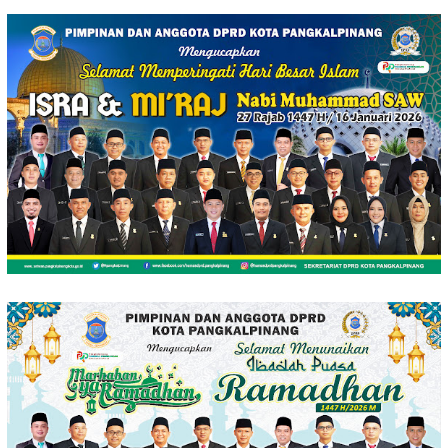
Loncat
ke
konten