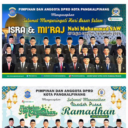
Loncat
ke
konten