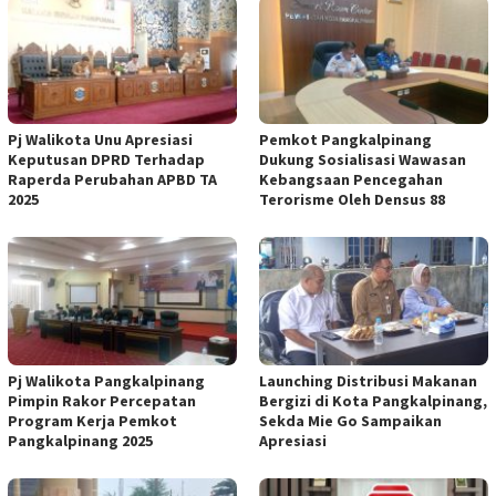
Pj Walikota Unu Apresiasi
Pemkot Pangkalpinang
Keputusan DPRD Terhadap
Dukung Sosialisasi Wawasan
Raperda Perubahan APBD TA
Kebangsaan Pencegahan
2025
Terorisme Oleh Densus 88
Pj Walikota Pangkalpinang
Launching Distribusi Makanan
Pimpin Rakor Percepatan
Bergizi di Kota Pangkalpinang,
Program Kerja Pemkot
Sekda Mie Go Sampaikan
Pangkalpinang 2025
Apresiasi