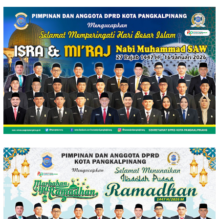
Loncat
ke
konten