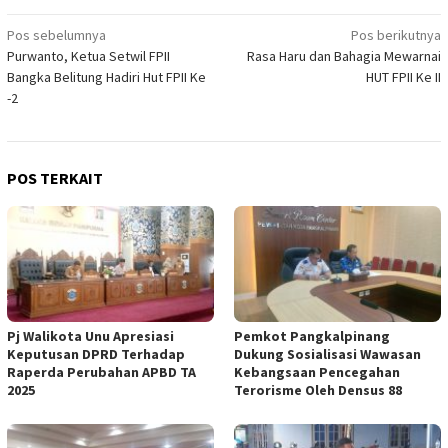
Navigasi
Pos sebelumnya
Pos berikutnya
Purwanto, Ketua Setwil FPII
Rasa Haru dan Bahagia Mewarnai
pos
Bangka Belitung Hadiri Hut FPII Ke
HUT FPII Ke II
-2
POS TERKAIT
Pj Walikota Unu Apresiasi
Pemkot Pangkalpinang
Keputusan DPRD Terhadap
Dukung Sosialisasi Wawasan
Raperda Perubahan APBD TA
Kebangsaan Pencegahan
2025
Terorisme Oleh Densus 88