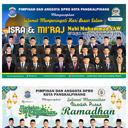
Loncat
ke
konten