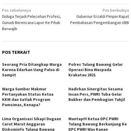
Navigasi
Pos sebelumnya
Pos berikutnya
Diduga Terjadi Pelecehan Profesi,
Gubernur Erzaldi Pimpin Rapat
pos
Gunadi Berencana Lapor Ke Pihak
Pembahasan Pengembangan UBB
Berwajib
POS TERKAIT
Seorang Pria Ditangkap Warga
Polres Tulang Bawang Gelar
Karena Edarkan Uang Palsu di
Operasi Bina Waspada
Sampit
Krakatau 2021
Warga Sumber Makmur
Hadirkan Sinergitas Sesama
Pertanyakan Status Ketua
Insan Pers, PWRI Tuba Gelar
KKM dan Satlak Program
Bukber dan Pembagian Takjil
Pamsimas, Kenapa?
Lima Organisasi Sikapi Dugaan
Mantap!!! Ketua DPC PWRI
Carut Marut Anggaran
Tulang Bawang Berkunjung Ke
Diskominfo Tulang Bawang
DPC PWRI Way Kanan