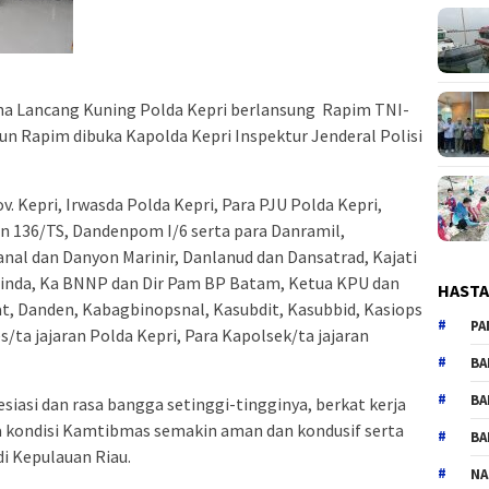
aha Lancang Kuning Polda Kepri berlansung Rapim TNI-
pun Rapim dibuka Kapolda Kepri Inspektur Jenderal Polisi
v. Kepri, Irwasda Polda Kepri, Para PJU Polda Kepri,
 136/TS, Dandenpom I/6 serta para Danramil,
anal dan Danyon Marinir, Danlanud dan Dansatrad, Kajati
abinda, Ka BNNP dan Dir Pam BP Batam, Ketua KPU dan
HAST
t, Danden, Kabagbinopsnal, Kasubdit, Kasubbid, Kasiops
PA
s/ta jajaran Polda Kepri, Para Kapolsek/ta jajaran
BA
BA
iasi dan rasa bangga setinggi-tingginya, berkat kerja
a kondisi Kamtibmas semakin aman dan kondusif serta
BA
 Kepulauan Riau.
NA