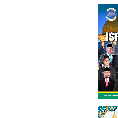
Loncat
tutup
ke
konten