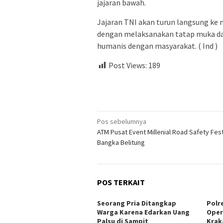
jajaran bawah.
Jajaran TNI akan turun langsung 
dengan melaksanakan tatap muka da
humanis dengan masyarakat. ( Ind )
Post Views:
189
Navigasi
Pos sebelumnya
ATM Pusat Event Millenial Road Safety Fest
pos
Bangka Belitung
POS TERKAIT
Seorang Pria Ditangkap
Polr
Warga Karena Edarkan Uang
Oper
Palsu di Sampit
Krak