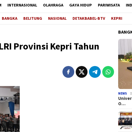
M
INTERNASIONAL
OLAHRAGA
GAYA HIDUP
PARIWISATA
IN
BANGKA
BELITUNG
NASIONAL
DETAKBABEL-BTV
KEPRI
BANGK
RI Provinsi Kepri Tahun
NEWS
3
Univer
O…