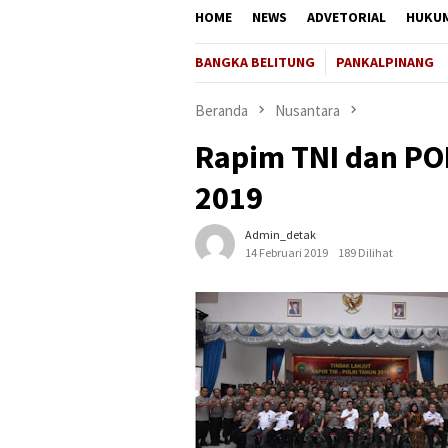
HOME
NEWS
ADVETORIAL
HUKU
BANGKA BELITUNG
PANKALPINANG
Beranda
Nusantara
Rapim TNI dan POL
2019
Admin_detak
14 Februari 2019
189 Dilihat