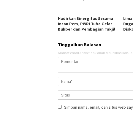
Hadirkan Sinergitas Sesama
Lima
Insan Pers, PWRI Tuba Gelar
Duga
Bukber dan Pembagian Takjil
Disk
Tinggalkan Balasan
Alamat email Anda tidak akan dipublikasikan.
Ru
Simpan nama, email, dan situs web say