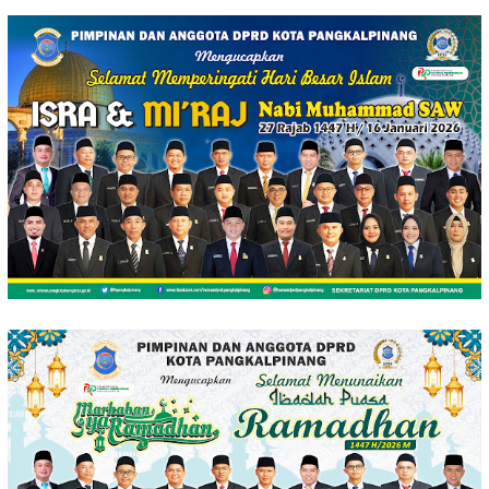
Loncat
ke
konten