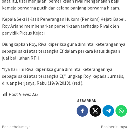
saat itu, usai menjalani pemeriksaan rivai mengenakan baju
kemeja berwarna putih dan celana panjang berwarna hitam.
Kepala Seksi (Kasi) Penerangan Hukum (Penkum) Kejati Babel,
Roy Arland membenarkan pemeriksaan terhadap Rivai oleh
penyidik Pidsus Kejati.
Diungkapkan Roy, Rivai diperiksa guna dimintai keterangannya
sebagai saksi atas tersangka Ef dalam perkara kasus dugaan
jual beli lahan RTH.
“Iya hari ini Rivai diperiksa guna dimintai keterangannya
sebagai saksi atas tersangka Ef,” ungkap Roy kepada Jurnalis,
diruang kerjanya, Rabu (19/9/2018). (red ).
Post Views:
233
SEBARKAN
Navigasi
Pos sebelumnya
Pos berikutnya