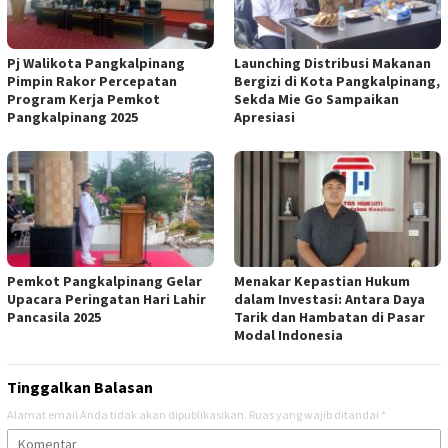
Pj Walikota Pangkalpinang
Launching Distribusi Makanan
Pimpin Rakor Percepatan
Bergizi di Kota Pangkalpinang,
Program Kerja Pemkot
Sekda Mie Go Sampaikan
Pangkalpinang 2025
Apresiasi
Pemkot Pangkalpinang Gelar
Menakar Kepastian Hukum
Upacara Peringatan Hari Lahir
dalam Investasi: Antara Daya
Pancasila 2025
Tarik dan Hambatan di Pasar
Modal Indonesia
Tinggalkan Balasan
Alamat email Anda tidak akan dipublikasikan.
Ruas yang wajib ditandai
*