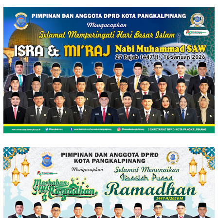
Loncat
ke
konten