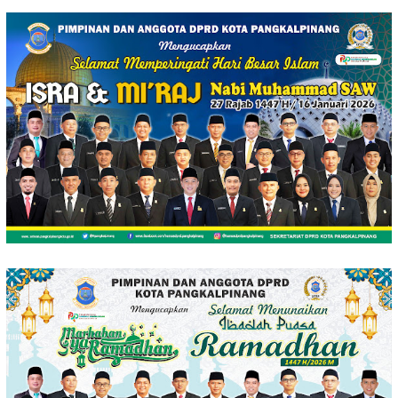
Loncat
ke
konten