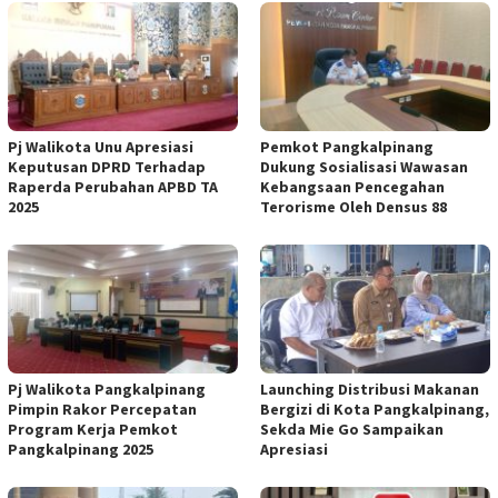
Pj Walikota Unu Apresiasi
Pemkot Pangkalpinang
Keputusan DPRD Terhadap
Dukung Sosialisasi Wawasan
Raperda Perubahan APBD TA
Kebangsaan Pencegahan
2025
Terorisme Oleh Densus 88
Pj Walikota Pangkalpinang
Launching Distribusi Makanan
Pimpin Rakor Percepatan
Bergizi di Kota Pangkalpinang,
Program Kerja Pemkot
Sekda Mie Go Sampaikan
Pangkalpinang 2025
Apresiasi