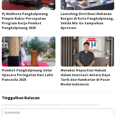
Pj Walikota Pangkalpinang
Launching Distribusi Makanan
Pimpin Rakor Percepatan
Bergizi di Kota Pangkalpinang,
Program Kerja Pemkot
Sekda Mie Go Sampaikan
Pangkalpinang 2025
Apresiasi
Pemkot Pangkalpinang Gelar
Menakar Kepastian Hukum
Upacara Peringatan Hari Lahir
dalam Investasi: Antara Daya
Pancasila 2025
Tarik dan Hambatan di Pasar
Modal Indonesia
Tinggalkan Balasan
Alamat email Anda tidak akan dipublikasikan.
Ruas yang wajib ditandai
*