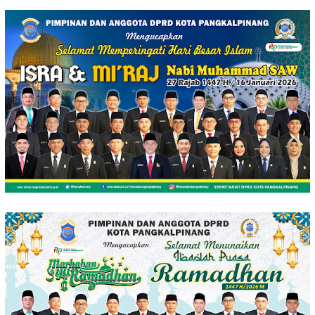
Loncat
ke
konten