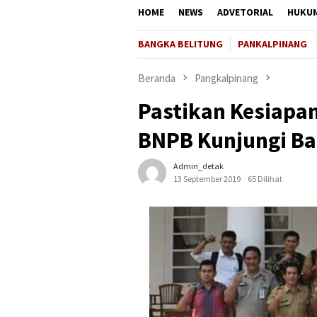
HOME
NEWS
ADVETORIAL
HUKU
BANGKA BELITUNG
PANKALPINANG
Beranda
Pangkalpinang
Pastikan Kesiapa
BNPB Kunjungi Ba
Admin_detak
13 September 2019
65 Dilihat