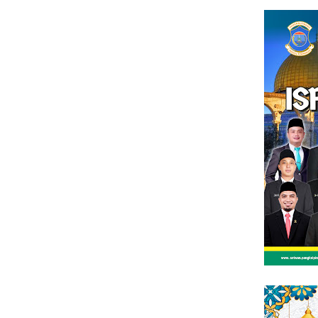
Loncat
tutup
ke
konten