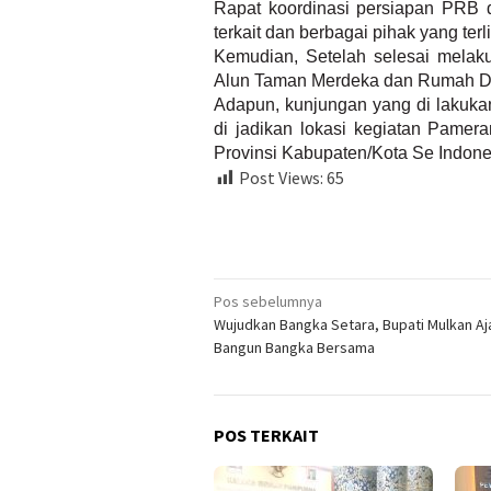
Rapat koordinasi persiapan PRB di
terkait dan berbagai pihak yang ter
Kemudian, Setelah selesai melak
Alun Taman Merdeka dan Rumah Di
Adapun, kunjungan yang di lakuka
di jadikan lokasi kegiatan Pamer
Provinsi Kabupaten/Kota Se Indonesi
Post Views:
65
Navigasi
Pos sebelumnya
Wujudkan Bangka Setara, Bupati Mulkan A
pos
Bangun Bangka Bersama
POS TERKAIT