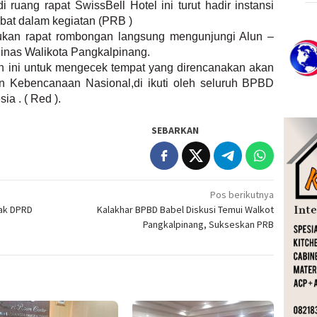
 ruang rapat SwissBell Hotel ini turut hadir instansi
libat dalam kegiatan (PRB )
ukan rapat rombongan langsung mengunjungi Alun –
nas Walikota Pangkalpinang.
n ini untuk mengecek tempat yang direncanakan akan
an Kebencanaan Nasional,di ikuti oleh seluruh BPBD
a . ( Red ).
SEBARKAN
Pos berikutnya
jak DPRD
Kalakhar BPBD Babel Diskusi Temui Walkot
Pangkalpinang, Sukseskan PRB