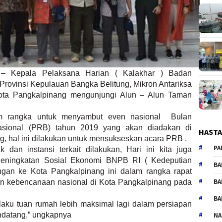
 Kepala Pelaksana Harian ( Kalakhar ) Badan
ovinsi Kepulauan Bangka Belitung, Mikron Antariksa
ta Pangkalpinang mengunjungi Alun – Alun Taman
m rangka untuk menyambut even nasional
Bulan
sional (PRB) tahun 2019 yang akan diadakan di
HAST
g, hal ini dilakukan untuk mensukseskan acara PRB .
PA
 dan instansi terkait dilakukan, Hari ini kita juga
 Peningkatan Sosial Ekonomi BNPB RI ( Kedeputian
BA
gan ke Kota Pangkalpinang ini dalam rangka rapat
BA
an kebencanaan nasional di Kota Pangkalpinang pada
BA
elaku tuan rumah lebih maksimal lagi dalam persiapan
datang,” ungkapnya
NA