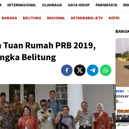
M
INTERNASIONAL
OLAHRAGA
GAYA HIDUP
PARIWISATA
IN
BANGKA
BELITUNG
NASIONAL
DETAKBABEL-BTV
KEPRI
BANGK
n Tuan Rumah PRB 2019,
ngka Belitung
NEWS
3
Univer
O…