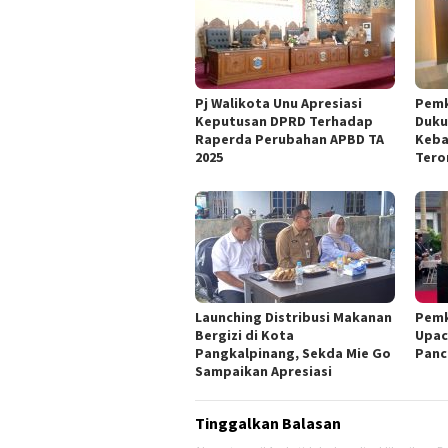
Pj Walikota Unu Apresiasi
Pemk
Keputusan DPRD Terhadap
Duku
Raperda Perubahan APBD TA
Keba
2025
Tero
Launching Distribusi Makanan
Pemk
Bergizi di Kota
Upac
Pangkalpinang, Sekda Mie Go
Panc
Sampaikan Apresiasi
Tinggalkan Balasan