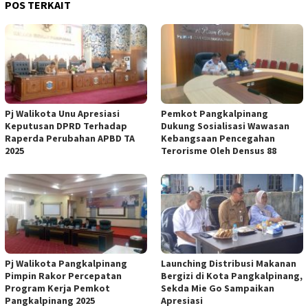
POS TERKAIT
Pj Walikota Unu Apresiasi
Pemkot Pangkalpinang
Keputusan DPRD Terhadap
Dukung Sosialisasi Wawasan
Raperda Perubahan APBD TA
Kebangsaan Pencegahan
2025
Terorisme Oleh Densus 88
Pj Walikota Pangkalpinang
Launching Distribusi Makanan
Pimpin Rakor Percepatan
Bergizi di Kota Pangkalpinang,
Program Kerja Pemkot
Sekda Mie Go Sampaikan
Pangkalpinang 2025
Apresiasi