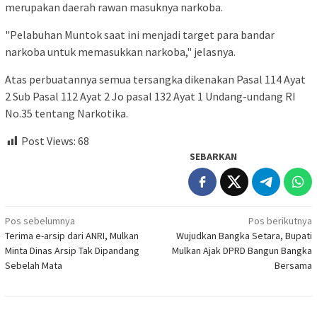
merupakan daerah rawan masuknya narkoba.
"Pelabuhan Muntok saat ini menjadi target para bandar
narkoba untuk memasukkan narkoba," jelasnya.
Atas perbuatannya semua tersangka dikenakan Pasal 114 Ayat
2 Sub Pasal 112 Ayat 2 Jo pasal 132 Ayat 1 Undang-undang RI
No.35 tentang Narkotika.
Post Views:
68
SEBARKAN
Navigasi
Pos sebelumnya
Pos berikutnya
Terima e-arsip dari ANRI, Mulkan
Wujudkan Bangka Setara, Bupati
pos
Minta Dinas Arsip Tak Dipandang
Mulkan Ajak DPRD Bangun Bangka
Sebelah Mata
Bersama