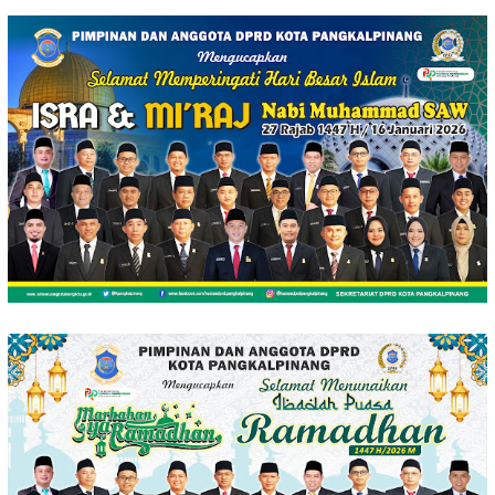
Loncat
ke
konten